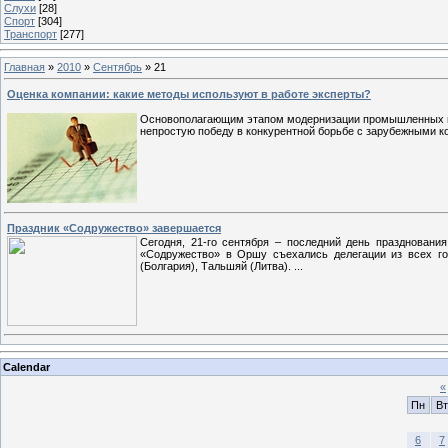
Слухи
[28]
Спорт
[304]
Транспорт
[277]
Главная
»
2010
»
Сентябрь
»
21
Оценка компании: какие методы используют в работе эксперты?
Основополагающим этапом модернизации промышленных пр
непростую победу в конкурентной борьбе с зарубежными 
Праздник «Содружество» завершается
Сегодня, 21-го сентября – последний день праздновани
«Содружество» в Оршу съехались делегации из всех го
(Болгария), Тальшяй (Литва).
...
Calendar
«
Пн
Вт
6
7