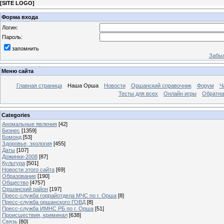
[
SITE LOGO
]
Форма входа
Логин:
Пароль:
запомнить
Забыл
Меню сайта
Главная страница
Наша Орша
Новости
Оршанский справочник
Форум
Ч
Тесты для всех
Онлайн игры
Обратна
Categories
Аномальные явления
[42]
Бизнес
[1359]
Бомонд
[53]
Здоровье, экология
[455]
Даты
[107]
Дожинки-2008
[87]
Культура
[501]
Новости этого сайта
[69]
Образование
[190]
Общество
[4757]
Оршанский район
[197]
Пресс-служба горрайотдела МЧС по г. Орша
[8]
Пресс-служба оршанского ГОВД
[8]
Пресс-служба ИМНС РБ по г. Орша
[51]
Проиcшествия, криминал
[638]
Связь
[80]