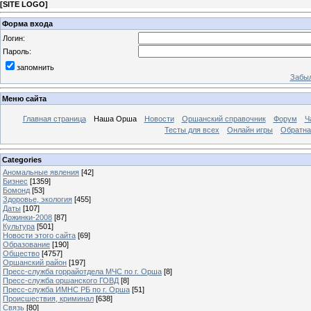
[
SITE LOGO
]
Форма входа
Логин:
Пароль:
запомнить
Забыл
Меню сайта
Главная страница
Наша Орша
Новости
Оршанский справочник
Форум
Ч
Тесты для всех
Онлайн игры
Обратна
Categories
Аномальные явления
[42]
Бизнес
[1359]
Бомонд
[53]
Здоровье, экология
[455]
Даты
[107]
Дожинки-2008
[87]
Культура
[501]
Новости этого сайта
[69]
Образование
[190]
Общество
[4757]
Оршанский район
[197]
Пресс-служба горрайотдела МЧС по г. Орша
[8]
Пресс-служба оршанского ГОВД
[8]
Пресс-служба ИМНС РБ по г. Орша
[51]
Проиcшествия, криминал
[638]
Связь
[80]