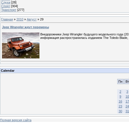
Слухи
[28]
Спорт
[304]
Транспорт
[277]
Главная
»
2010
»
Август
»
29
Jeep Wrangler ждут перемены
Внедорожники Jeep Wrangler будущего модельного года (20
информация распространилась изданием The Toledo Blade,
Calendar
Пн
Вт
2
3
9
10
16
17
23
24
30
31
Полная версия сайта