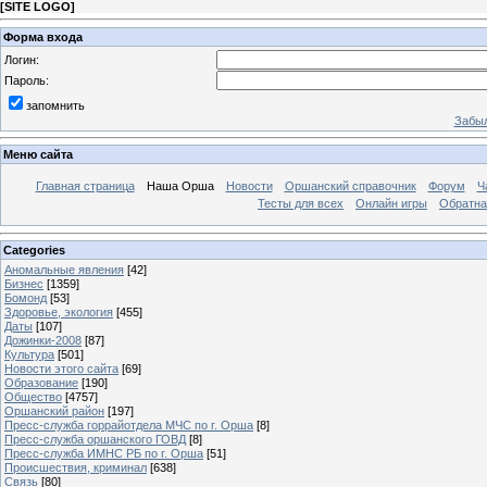
[
SITE LOGO
]
Форма входа
Логин:
Пароль:
запомнить
Забыл
Меню сайта
Главная страница
Наша Орша
Новости
Оршанский справочник
Форум
Ч
Тесты для всех
Онлайн игры
Обратна
Categories
Аномальные явления
[42]
Бизнес
[1359]
Бомонд
[53]
Здоровье, экология
[455]
Даты
[107]
Дожинки-2008
[87]
Культура
[501]
Новости этого сайта
[69]
Образование
[190]
Общество
[4757]
Оршанский район
[197]
Пресс-служба горрайотдела МЧС по г. Орша
[8]
Пресс-служба оршанского ГОВД
[8]
Пресс-служба ИМНС РБ по г. Орша
[51]
Проиcшествия, криминал
[638]
Связь
[80]