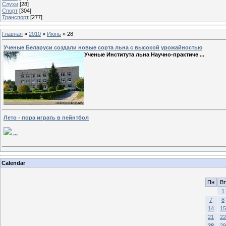
Слухи
[28]
Спорт
[304]
Транспорт
[277]
Главная
»
2010
»
Июнь
»
28
Ученые Беларуси создали новые сорта льна с высокой урожайностью
Ученые Института льна Научно-практиче
...
Лето - пора играть в пейнтбол
...
Calendar
Пн
Вт
1
7
8
14
15
21
22
28
29