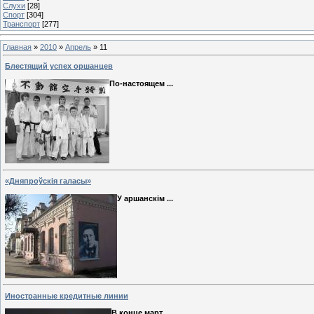
Слухи
[28]
Спорт
[304]
Транспорт
[277]
Главная
»
2010
»
Апрель
»
11
Блестящий успех оршанцев
По-настоящем
...
«Дняпроўскія галасы»
У аршанскім
...
Иностранные кредитные линии
В конце март
...