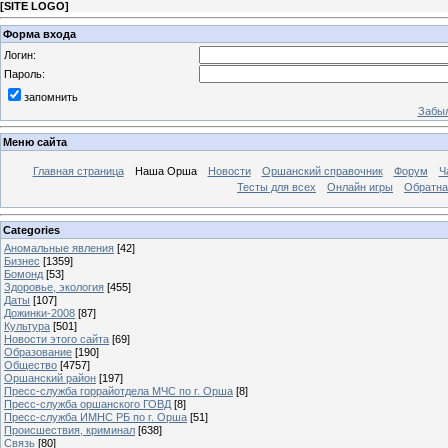
[
SITE LOGO
]
Форма входа
Логин:
Пароль:
запомнить
Забыл
Меню сайта
Главная страница
Наша Орша
Новости
Оршанский справочник
Форум
Ч
Тесты для всех
Онлайн игры
Обратна
Categories
Аномальные явления
[42]
Бизнес
[1359]
Бомонд
[53]
Здоровье, экология
[455]
Даты
[107]
Дожинки-2008
[87]
Культура
[501]
Новости этого сайта
[69]
Образование
[190]
Общество
[4757]
Оршанский район
[197]
Пресс-служба горрайотдела МЧС по г. Орша
[8]
Пресс-служба оршанского ГОВД
[8]
Пресс-служба ИМНС РБ по г. Орша
[51]
Проиcшествия, криминал
[638]
Связь
[80]