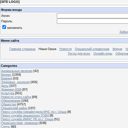
[
SITE LOGO
]
Форма входа
Логин:
Пароль:
запомнить
Забыл
Меню сайта
Главная страница
Наша Орша
Новости
Оршанский справочник
Форум
Ч
Тесты для всех
Онлайн игры
Обратна
Categories
Аномальные явления
[42]
Бизнес
[1359]
Бомонд
[53]
Здоровье, экология
[455]
Даты
[107]
Дожинки-2008
[87]
Культура
[501]
Новости этого сайта
[69]
Образование
[190]
Общество
[4757]
Оршанский район
[197]
Пресс-служба горрайотдела МЧС по г. Орша
[8]
Пресс-служба оршанского ГОВД
[8]
Пресс-служба ИМНС РБ по г. Орша
[51]
Проиcшествия, криминал
[638]
Связь
[80]