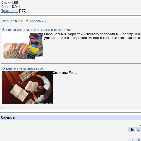
Слухи
[28]
Спорт
[304]
Транспорт
[277]
Главная
»
2010
»
Апрель
»
10
Важные детали технического перевода
Обращаясь в бюро технического перевода мы всегда мож
устного, так и в сфере письменного переложения текстов 
О книге учета проверок
Советом Ми
...
Calendar
Пн
Вт
5
6