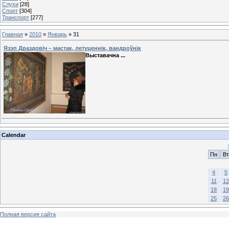
Слухи
[28]
Спорт
[304]
Транспорт
[277]
Главная
»
2010
»
Январь
»
31
Язэп Драздовіч – мастак, летуценнік, вандроўнік
Выставачна
...
Calendar
Пн
Вт
4
5
11
12
18
19
25
26
Полная версия сайта