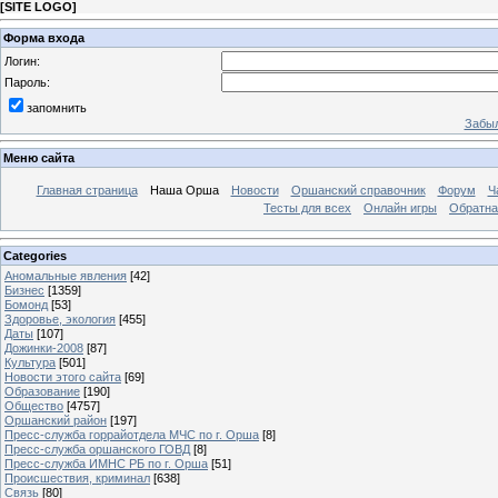
[
SITE LOGO
]
Форма входа
Логин:
Пароль:
запомнить
Забыл
Меню сайта
Главная страница
Наша Орша
Новости
Оршанский справочник
Форум
Ч
Тесты для всех
Онлайн игры
Обратна
Categories
Аномальные явления
[42]
Бизнес
[1359]
Бомонд
[53]
Здоровье, экология
[455]
Даты
[107]
Дожинки-2008
[87]
Культура
[501]
Новости этого сайта
[69]
Образование
[190]
Общество
[4757]
Оршанский район
[197]
Пресс-служба горрайотдела МЧС по г. Орша
[8]
Пресс-служба оршанского ГОВД
[8]
Пресс-служба ИМНС РБ по г. Орша
[51]
Проиcшествия, криминал
[638]
Связь
[80]