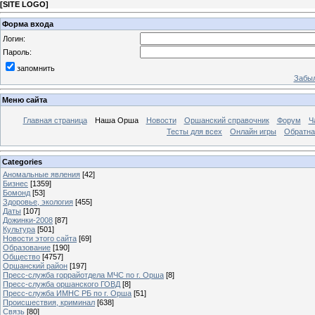
[
SITE LOGO
]
Форма входа
Логин:
Пароль:
запомнить
Забыл
Меню сайта
Главная страница
Наша Орша
Новости
Оршанский справочник
Форум
Ч
Тесты для всех
Онлайн игры
Обратна
Categories
Аномальные явления
[42]
Бизнес
[1359]
Бомонд
[53]
Здоровье, экология
[455]
Даты
[107]
Дожинки-2008
[87]
Культура
[501]
Новости этого сайта
[69]
Образование
[190]
Общество
[4757]
Оршанский район
[197]
Пресс-служба горрайотдела МЧС по г. Орша
[8]
Пресс-служба оршанского ГОВД
[8]
Пресс-служба ИМНС РБ по г. Орша
[51]
Проиcшествия, криминал
[638]
Связь
[80]