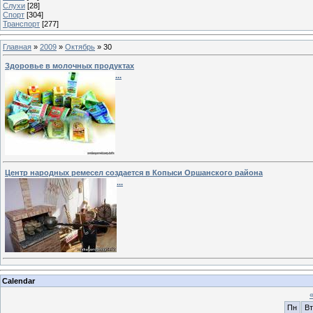
Слухи
[28]
Спорт
[304]
Транспорт
[277]
Главная
»
2009
»
Октябрь
»
30
Здоровье в молочных продуктах
...
Центр народных ремесел создается в Копыси Оршанского района
...
Calendar
Пн
Вт