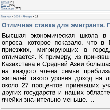
Слухи
[28]
Спорт
[304]
Транспорт
[277]
Главная
»
2008
»
Январь
»
22
Отличная ставка для эмигранта.
Высшая экономическая школа в 
опроса, которое показало, что в
приезжих, мигрирующих в город
отличается. К примеру, из приняв
Казахстана и Средней Азии больша
на каждого члена семьи приблиз
жителей такого уровня доход на 
около 27 процентов принявших уч
других государств и наших област
ячейки значительно меньше.
...