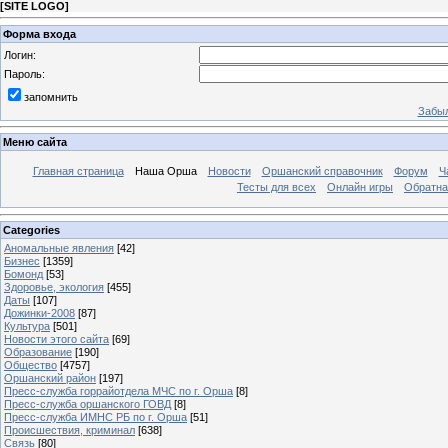
[
SITE LOGO
]
Форма входа
Логин:
Пароль:
запомнить
Забыл
Меню сайта
Главная страница
Наша Орша
Новости
Оршанский справочник
Форум
Ч
Тесты для всех
Онлайн игры
Обратна
Categories
Аномальные явления
[42]
Бизнес
[1359]
Бомонд
[53]
Здоровье, экология
[455]
Даты
[107]
Дожинки-2008
[87]
Культура
[501]
Новости этого сайта
[69]
Образование
[190]
Общество
[4757]
Оршанский район
[197]
Пресс-служба горрайотдела МЧС по г. Орша
[8]
Пресс-служба оршанского ГОВД
[8]
Пресс-служба ИМНС РБ по г. Орша
[51]
Проиcшествия, криминал
[638]
Связь
[80]