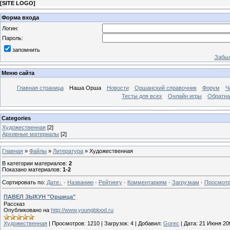
[
SITE LOGO
]
Форма входа
Логин:
Пароль:
запомнить
Забыл
Меню сайта
Главная страница
Наша Орша
Новости
Оршанский справочник
Форум
Ч
Тесты для всех
Онлайн игры
Обратна
Categories
Художественная
[2]
Архивные материалы
[2]
Главная
»
Файлы
»
Литература
» Художественная
В категории материалов
:
2
Показано материалов
:
1-2
Сортировать по
:
Дате
·
Названию
·
Рейтингу
·
Комментариям
·
Загрузкам
·
Просмот
ПАВЕЛ ЗЫКУН "Оршица"
Рассказ
Опубликовано на
http://www.youngblood.ru
Художественная
|
Просмотров:
1210
|
Загрузок:
4
|
Добавил:
Gorec
|
Дата:
21 Июня 20