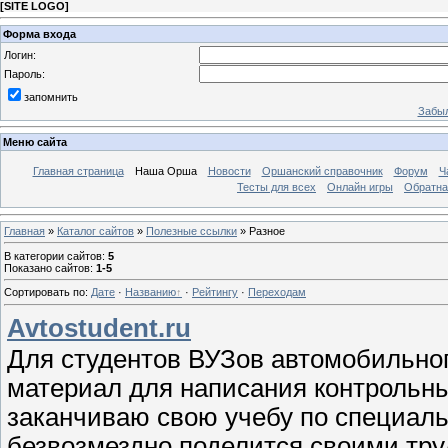
[
SITE LOGO
]
Форма входа
Логин:
Пароль:
запомнить
Забыл
Меню сайта
Главная страница
Наша Орша
Новости
Оршанский справочник
Форум
Ч
Тесты для всех
Онлайн игры
Обратна
Главная
»
Каталог сайтов
»
Полезные ссылки
» Разное
В категории сайтов
:
5
Показано сайтов
:
1-5
Сортировать по
:
Дате
·
Названию
·
Рейтингу
·
Переходам
Avtostudent.ru
Для студентов ВУЗов автомобильног
материал для написания контрольных 
заканчиваю свою учебу по специаль
безвозмездно поделится своими тру