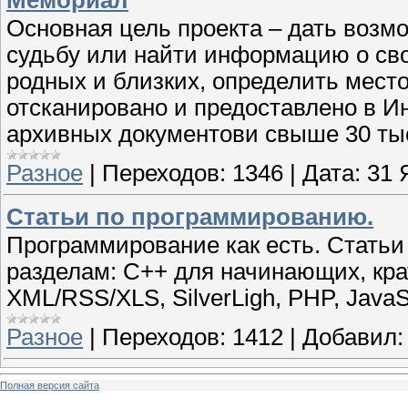
Основная цель проекта – дать возм
судьбу или найти информацию о св
родных и близких, определить место
отсканировано и предоставлено в И
архивных документови свыше 30 тыс
Разное
|
Переходов:
1346
|
Дата:
31 
Статьи по программированию.
Программирование как есть. Стать
разделам: С++ для начинающих, кра
XML/RSS/XLS, SilverLigh, PHP, JavaS
Разное
|
Переходов:
1412
|
Добавил:
Полная версия сайта