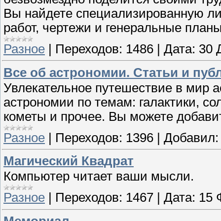
Вы найдете специализированную лит
работ, чертежи и генеральные планы
Разное
|
Переходов:
1486
|
Дата:
30 
Все об астрономии. Статьи и пуб
Увлекательное путешествие в мир а
астрономии по темам: галактики, со
кометы и прочее. Вы можете добави
Разное
|
Переходов:
1396
|
Добавил:
Магический Квадрат
Компьютер читает ваши мысли.
Разное
|
Переходов:
1467
|
Дата:
15 
Мемориал