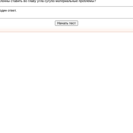
клонны ставить во главу угла сугубо материальные проблемы?
один ответ.