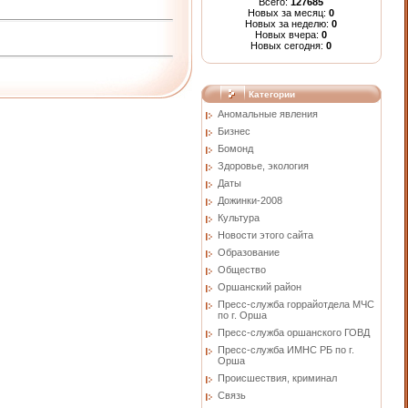
Всего:
127685
Новых за месяц:
0
Новых за неделю:
0
Новых вчера:
0
Новых сегодня:
0
Категории
Аномальные явления
Бизнес
Бомонд
Здоровье, экология
Даты
Дожинки-2008
Культура
Новости этого сайта
Образование
Общество
Оршанский район
Пресс-служба горрайотдела МЧС
по г. Орша
Пресс-служба оршанского ГОВД
Пресс-служба ИМНС РБ по г.
Орша
Проиcшествия, криминал
Связь