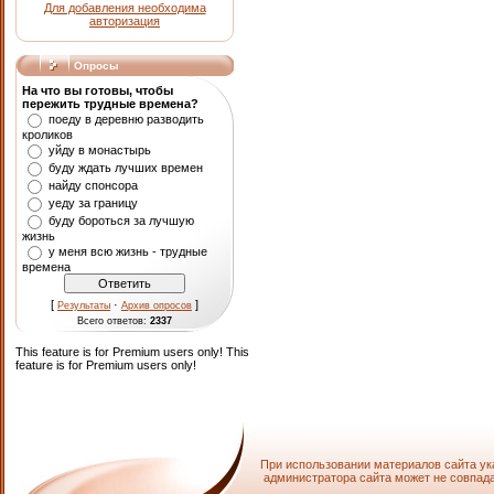
Для добавления необходима
авторизация
Опросы
На что вы готовы, чтобы
пережить трудные времена?
поеду в деревню разводить
кроликов
уйду в монастырь
буду ждать лучших времен
найду спонсора
уеду за границу
буду бороться за лучшую
жизнь
у меня всю жизнь - трудные
времена
[
·
]
Результаты
Архив опросов
Всего ответов:
2337
This feature is for Premium users only!
This
feature is for Premium users only!
При использовании материалов сайта ук
администратора сайта может не совпада