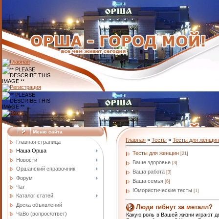
Меню сайта
Главная
»
Тесты
»
Тесты для женщин
Главная страница
Наша Орша
Тесты для женщин
[21]
Новости
Ваше здоровье
[3]
Оршанский справочник
Ваша работа
[3]
Форум
Ваша семья
[6]
Чат
Юмористические тесты
[1]
Каталог статей
Доска объявлений
Люди гибнут за металл?
ЧаВо (вопрос/ответ)
Какую роль в Вашей жизни играют д