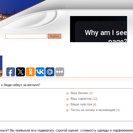
» Люди гибнут за металл?
Ваш бизнес
[2]
Ваш характер
[12]
Ваши чувства
[4]
Тесты на логику и мотивацию
[3]
еньги? Вы привыкли все подвергать строгой оценке: стоимость одежды и парфюмери