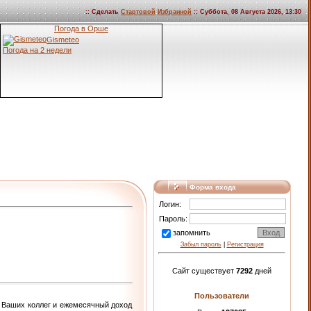
:: Сделать
Стартовой
Избранной
:: Суббота, 08 Августа 2026, 13:30
Погода в Орше
Gismeteo
Погода на 2 недели
Форма входа
Логин:
Пароль:
запомнить
Забыл пароль
|
Регистрация
Сайт существует
7292
дней
Пользователи
и Ваших коллег и ежемесячный доход