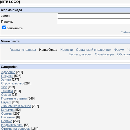
[
SITE LOGO
]
Форма входа
Логин:
Пароль:
запомнить
Забыл
Меню сайта
Главная страница
Наша Орша
Новости
Оршанский справочник
Форум
Ч
Тесты для всех
Онлайн игры
Обратна
Categories
Здоровье
[211]
Покупки
[526]
Услуги
[277]
Строительство
[294]
Уют
[193]
Техника
[404]
Семья
[28]
Полезные статьи
[346]
Отдых
[119]
Экономика и бизнес
[227]
Культура
[52]
Советы
[203]
Писатели
[6]
Сервис
[228]
Недвижимость
[56]
Ответы на вопросы
[164]