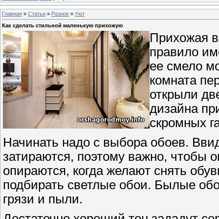
Главная
»
Статьи
»
Разное
»
Уют
Как сделать стильной маленькую прихожую
Прихожая в
правило им
ее смело м
комната пер
открыли дв
дизайна пр
скромных г
Начинать надо с выбора обоев. Вви
затираются, поэтому важно, чтобы 
опираются, когда желают снять обув
подбирать светлые обои. Былые обо
грязи и пыли.
Достаточно хороший тон зададут се