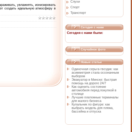
Слухи
араживать, увлажнять, ионизировать
Спорт
яют создать идеальную атмосферу в
Транспорт
Сегодня с нами
Сегодня с нами были:
Случайное фото
Новые статьи
Одиночная серьга-гвоздик: как
асимметрия стала осознанным
выбором
Эвакуатор в Минске: быстрая
помощь на дороге 24/7
Как оценить состояние
автомобиля перед покупкой в
столице
Лучшие платежные терминалы
для малого бизнеса
Купальник по фигуре: как
выбрать модель для пляжа,
бассейна и отпуска