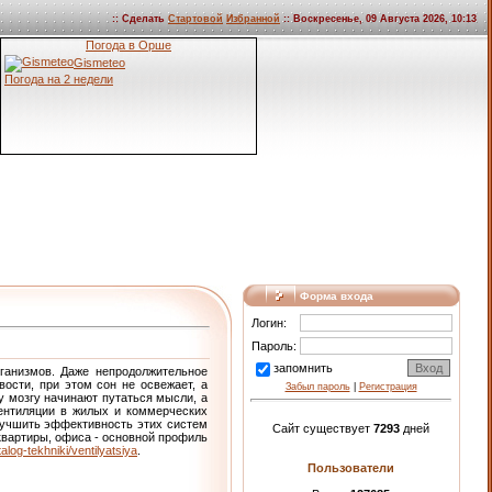
:: Сделать
Стартовой
Избранной
:: Воскресенье, 09 Августа 2026, 10:13
Погода в Орше
Gismeteo
Погода на 2 недели
Форма входа
Логин:
Пароль:
запомнить
ганизмов. Даже непродолжительное
ости, при этом сон не освежает, а
Забыл пароль
|
Регистрация
у мозгу начинают путаться мысли, а
вентиляции в жилых и коммерческих
учшить эффективность этих систем
Сайт существует
7293
дней
квартиры, офиса - основной профиль
alog-tekhniki/ventilyatsiya
.
Пользователи