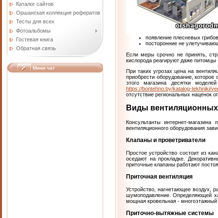
Каталог сайтов
Оршанская коллекция рефератов
Тесты для всех
Фотоальбомы
появление плесневых грибов
Гостевая книга
посторонние не улетучиваю
Обратная связь
Если меры срочно не принять, стр
кислорода реагируют даже питомцы -
Мини чат
При таких угрозах цена на вентил
приобрести оборудование, которое
этого магазина десятки моделе
https://bontehno.by/katalog-tekhniki/ve
отсутствие региональных наценок оп
Виды вентиляционных
Консультанты интернет-магазина 
вентиляционного оборудования зави
Клапаны и проветриватели
Простое устройство состоит из кан
оседают на прокладке. Декоративн
приточные клапаны работают постоя
Приточная вентиляция
Устройство, нагнетающее воздух, р
шумоподавление. Определяющей хар
мощная кровельная - многоэтажный 
Приточно-вытяжные системы