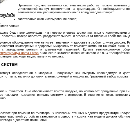
Признаки того, что вытяжная система плохо работает, можно заметить д
углекислотой начнут проявляться на домочадцах. О необходимости по
вентилятора или расширении имеющихся воздуховодов говорят:
запотевание окон и отсыревание обоев;
;
щиеся запахи.
адать будут все домочадцы - в первую очередь аллергики, лица с хроническими з
 вялость и потеря аппетита, раздражительность и агрессия от гипоксии свойственны 
яционное оборудование уже не имеет значения, - здоровье в любом случае дороже. 
 обеспечит комфортный и здоровый микроклимат поможет компания БонфайтТехно. В 
й с заводскими ценами и длительной гарантией. Купить вентиляционное обор
ntilyatsiya/dlya-doma-i-ofisa
в Минске в каталоге интернет-магазина ООО "БонфайтТехно
равдает расходы на доставку и установку.
 систем
помогут определиться с моделью - подскажут, как выбрать необходимую и дос
сит от типа, наличия дополнительных функций и мощности. Грамотный выбор поможет 
ала и фильтров. Оно обеспечивает приток воздуха, но исключает продувание при с
ые накладки позволяют вписать систему в интерьер. В отличие от окон, которые 
нно.
аботает при помощи вентилятора. В некоторых стенных моделях предусмотрен подогр
актеристикой устройств становится мощность - комнатная модель должна обслужи
коттедж с десятком помещений.