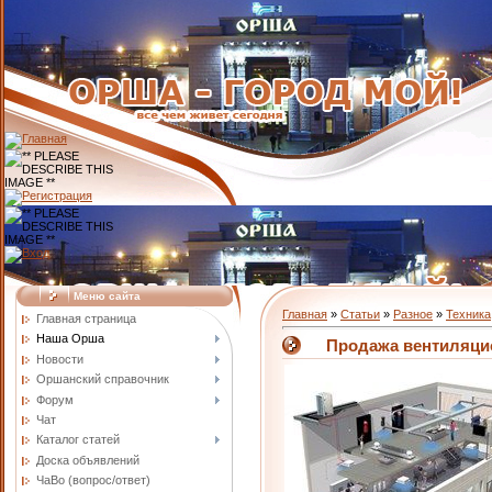
Меню сайта
Главная
»
Статьи
»
Разное
»
Техника
Главная страница
Наша Орша
Продажа вентиляци
Новости
Оршанский справочник
Форум
Чат
Каталог статей
Доска объявлений
ЧаВо (вопрос/ответ)