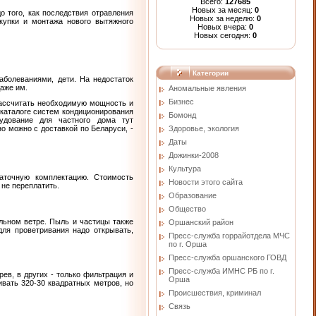
Всего:
127685
Новых за месяц:
0
о того, как последствия отравления
Новых за неделю:
0
купки и монтажа нового вытяжного
Новых вчера:
0
Новых сегодня:
0
Категории
аболеваниями, дети. На недостаток
даже им.
Аномальные явления
Бизнес
Рассчитать необходимую мощность и
каталоге систем кондиционирования
Бомонд
удование для частного дома тут
Здоровье, экология
 можно с доставкой по Беларуси, -
Даты
Дожинки-2008
Культура
таточную комплектацию. Стоимость
Новости этого сайта
не переплатить.
Образование
Общество
ильном ветре. Пыль и частицы также
Оршанский район
для проветривания надо открывать,
Пресс-служба горрайотдела МЧС
по г. Орша
Пресс-служба оршанского ГОВД
Пресс-служба ИМНС РБ по г.
ев, в других - только фильтрация и
Орша
вать 320-30 квадратных метров, но
Проиcшествия, криминал
Связь