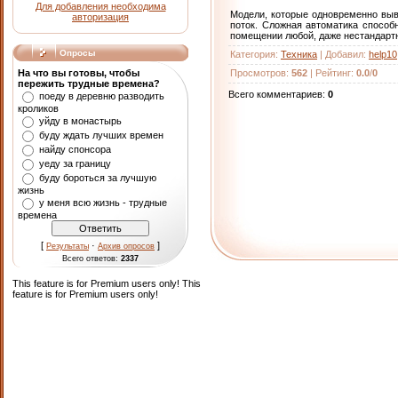
Для добавления необходима
Модели, которые одновременно выво
авторизация
поток. Сложная автоматика способ
помещении любой, даже нестандартн
Опросы
Категория
:
Техника
|
Добавил
:
help10
Просмотров
:
562
|
Рейтинг
:
0.0
/
0
На что вы готовы, чтобы
пережить трудные времена?
Всего комментариев
:
0
поеду в деревню разводить
кроликов
уйду в монастырь
буду ждать лучших времен
найду спонсора
уеду за границу
буду бороться за лучшую
жизнь
у меня всю жизнь - трудные
времена
[
·
]
Результаты
Архив опросов
Всего ответов:
2337
This feature is for Premium users only!
This
feature is for Premium users only!