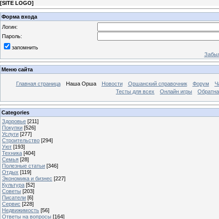
[
SITE LOGO
]
Форма входа
Логин:
Пароль:
запомнить
Забыл
Меню сайта
Главная страница
Наша Орша
Новости
Оршанский справочник
Форум
Ч
Тесты для всех
Онлайн игры
Обратна
Categories
Здоровье
[211]
Покупки
[526]
Услуги
[277]
Строительство
[294]
Уют
[193]
Техника
[404]
Семья
[28]
Полезные статьи
[346]
Отдых
[119]
Экономика и бизнес
[227]
Культура
[52]
Советы
[203]
Писатели
[6]
Сервис
[228]
Недвижимость
[56]
Ответы на вопросы
[164]