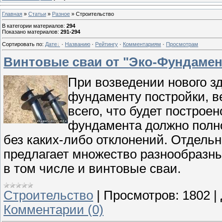
Главная
»
Статьи
»
Разное
» Строительство
В категории материалов
:
294
Показано материалов
:
291-294
Сортировать по
:
Дате
·
Названию
·
Рейтингу
·
Комментариям
·
Просмотрам
Винтовые сваи от "Эко-Фундамен
При возведении нового з
фундаменту постройки, в
всего, что будет построе
фундамента должно полно
без каких-либо отклонений. Отдель
предлагает множество разнообразны
в том числе и винтовые сваи.
Строительство
|
Просмотров:
1802
|
Комментарии (0)