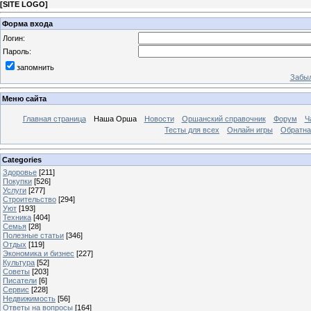
[
SITE LOGO
]
Форма входа
Логин:
Пароль:
запомнить
Забыл
Меню сайта
Главная страница
Наша Орша
Новости
Оршанский справочник
Форум
Ч
Тесты для всех
Онлайн игры
Обратна
Categories
Здоровье
[211]
Покупки
[526]
Услуги
[277]
Строительство
[294]
Уют
[193]
Техника
[404]
Семья
[28]
Полезные статьи
[346]
Отдых
[119]
Экономика и бизнес
[227]
Культура
[52]
Советы
[203]
Писатели
[6]
Сервис
[228]
Недвижимость
[56]
Ответы на вопросы
[164]