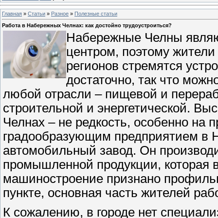
Главная
»
Статьи
»
Разное
»
Полезные статьи
Работа в Набережных Челнах: как достойно трудоустроиться?
Набережные Челны явля
центром, поэтому жители 
регионов стремятся устро
достаточно, так что можн
любой отрасли – пищевой и перера
строительной и энергетической. Вы
Челнах – не редкость, особенно на 
градообразующим предприятием в 
автомобильный завод. Он производи
промышленной продукции, которая вы
машиностроение признано профиль
пункте, основная часть жителей раб
К сожалению, в городе нет специали