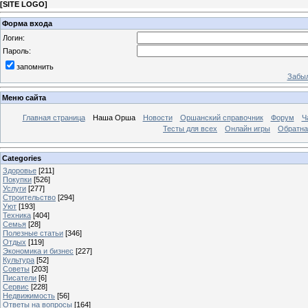
[
SITE LOGO
]
Форма входа
Логин:
Пароль:
запомнить
Забыл
Меню сайта
Главная страница
Наша Орша
Новости
Оршанский справочник
Форум
Ч
Тесты для всех
Онлайн игры
Обратна
Categories
Здоровье
[211]
Покупки
[526]
Услуги
[277]
Строительство
[294]
Уют
[193]
Техника
[404]
Семья
[28]
Полезные статьи
[346]
Отдых
[119]
Экономика и бизнес
[227]
Культура
[52]
Советы
[203]
Писатели
[6]
Сервис
[228]
Недвижимость
[56]
Ответы на вопросы
[164]