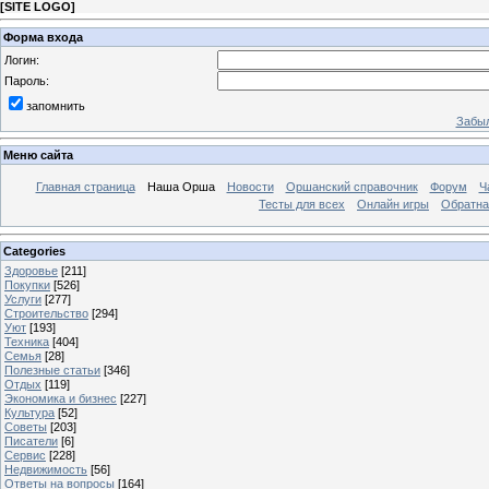
[
SITE LOGO
]
Форма входа
Логин:
Пароль:
запомнить
Забыл
Меню сайта
Главная страница
Наша Орша
Новости
Оршанский справочник
Форум
Ч
Тесты для всех
Онлайн игры
Обратна
Categories
Здоровье
[211]
Покупки
[526]
Услуги
[277]
Строительство
[294]
Уют
[193]
Техника
[404]
Семья
[28]
Полезные статьи
[346]
Отдых
[119]
Экономика и бизнес
[227]
Культура
[52]
Советы
[203]
Писатели
[6]
Сервис
[228]
Недвижимость
[56]
Ответы на вопросы
[164]