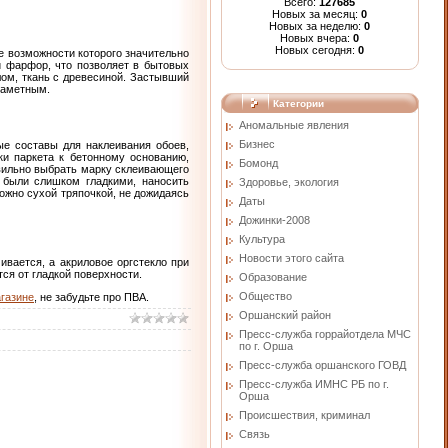
Всего:
127685
Новых за месяц:
0
Новых за неделю:
0
Новых вчера:
0
Новых сегодня:
0
е возможности которого значительно
и фарфор, что позволяет в бытовых
ом, ткань с древесиной. Застывший
заметным.
Категории
Аномальные явления
Бизнес
ые составы для наклеивания обоев,
и паркета к бетонному основанию,
Бомонд
вильно выбрать марку склеивающего
 были слишком гладкими, наносить
Здоровье, экология
ожно сухой тряпочкой, не дожидаясь
Даты
Дожинки-2008
Культура
Новости этого сайта
ивается, а акриловое оргстекло при
ся от гладкой поверхности.
Образование
Общество
агазине
, не забудьте про ПВА.
Оршанский район
Пресс-служба горрайотдела МЧС
по г. Орша
Пресс-служба оршанского ГОВД
Пресс-служба ИМНС РБ по г.
Орша
Проиcшествия, криминал
Связь