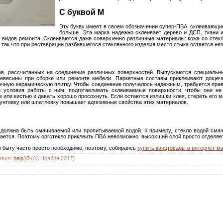
С буквой М
Эту букву имеет в своем обозначении супер-ПВА, склеивающи
больше. Эта марка надежно склеивает дерево и ДСП, ткани 
х видов ремонта. Склеиваются даже совершенно различные материалы: кожа со стекл
так что при реставрации разбившегося стеклянного изделия место стыка остается не
в, рассчитанных на соединение различных поверхностей. Выпускаются специальн
ревесины при сборке или ремонте мебели. Паркетные составы приклеивают дощечк
вочную керамическую плитку. Чтобы соединение получалось надежным, требуется пра
 условия работы с ним: подготавливать склеиваемые поверхности, чтобы они не
или кистью и давать хорошо просохнуть. Если остаются излишки клея, стереть его м
рунтовку или шпатлевку повышает адгезивные свойства этих материалов.
 должна быть смачиваемой или пропитываемой водой. К примеру, стекло водой смач
ается. Поэтому оргстекло приклеить ПВА невозможно: высохший слой просто отделяет
в быту часто просто необходимо, поэтому, собираясь
купить канцтовары в интернет-м
авил
:
help10
(03 Ноября 2017)