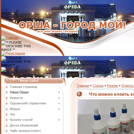
Меню сайта
Главная
»
Статьи
»
Разное
»
Ответы 
Главная страница
Наша Орша
Что можно клеить 
Новости
Оршанский справочник
Форум
Чат
Каталог статей
Доска объявлений
ЧаВо (вопрос/ответ)