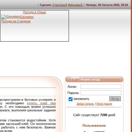
:: Сделать
Стартовой
Избранной
:: Четверг, 06 Августа 2026, 05:54
Погода в Орше
Gismeteo
Погода на 2 недели
Форма входа
Логин:
Пароль:
запомнить
распространен в бытовых условиях и
ику необходимо
купить клей пва
Забыл пароль
|
Регистрация
ртон. С его помощью можно успешно
 бумаги, выполняя школьные задания
Сайт существует
7290
дней
атем становится водостойким. Хотя
аже засохший клей. Он экологически
Пользователи
м работать с ним безопасно. Важное
ки всем.