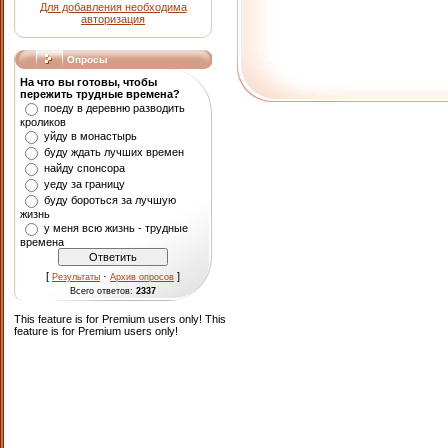
Для добавления необходима
авторизация
Опросы
На что вы готовы, чтобы
пережить трудные времена?
поеду в деревню разводить
кроликов
уйду в монастырь
буду ждать лучших времен
найду спонсора
уеду за границу
буду бороться за лучшую
жизнь
у меня всю жизнь - трудные
времена
[
·
]
Результаты
Архив опросов
Всего ответов:
2337
This feature is for Premium users only!
This
feature is for Premium users only!