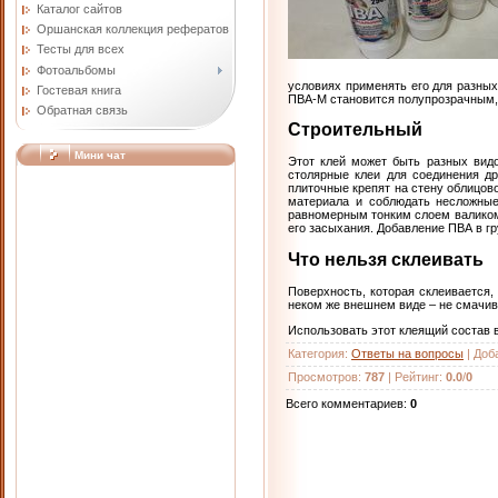
Каталог сайтов
Оршанская коллекция рефератов
Тесты для всех
Фотоальбомы
условиях применять его для разны
Гостевая книга
ПВА-М становится полупрозрачным, 
Обратная связь
Строительный
Мини чат
Этот клей может быть разных видо
столярные клеи для соединения д
плиточные крепят на стену облицо
материала и соблюдать несложные
равномерным тонким слоем валиком 
его засыхания. Добавление ПВА в г
Что нельзя склеивать
Поверхность, которая склеивается,
неком же внешнем виде – не смачив
Использовать этот клеящий состав 
Категория
:
Ответы на вопросы
|
Доб
Просмотров
:
787
|
Рейтинг
:
0.0
/
0
Всего комментариев
:
0