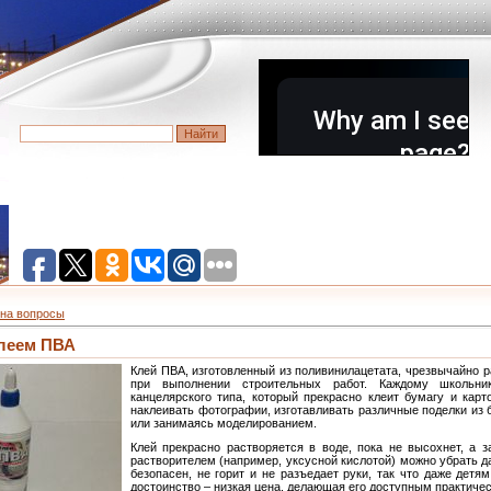
на вопросы
клеем ПВА
Клей ПВА, изготовленный из поливинилацетата, чрезвычайно 
при выполнении строительных работ. Каждому школьн
канцелярского типа, который прекрасно клеит бумагу и ка
наклеивать фотографии, изготавливать различные поделки из
или занимаясь моделированием.
Клей прекрасно растворяется в воде, пока не высохнет, а з
растворителем (например, уксусной кислотой) можно убрать д
безопасен, не горит и не разъедает руки, так что даже детя
достоинство – низкая цена, делающая его доступным практичес