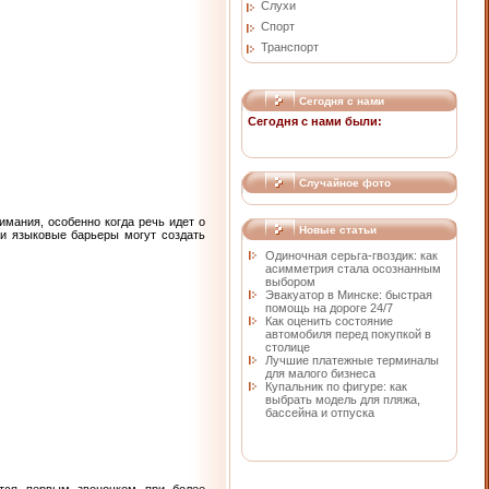
Слухи
Спорт
Транспорт
Сегодня с нами
Сегодня с нами были:
Случайное фото
мания, особенно когда речь идет о
Новые статьи
 и языковые барьеры могут создать
Одиночная серьга-гвоздик: как
асимметрия стала осознанным
выбором
Эвакуатор в Минске: быстрая
помощь на дороге 24/7
Как оценить состояние
автомобиля перед покупкой в
столице
Лучшие платежные терминалы
для малого бизнеса
Купальник по фигуре: как
выбрать модель для пляжа,
бассейна и отпуска