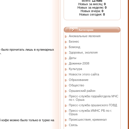
Всего:
127685
Новых за месяц:
0
Новых за неделю:
0
Новых вчера:
0
Новых сегодня:
0
Категории
Аномальные явления
Бизнес
Бомонд
о было прочитать лишь в кулинарных
Здоровье, экология
.
Даты
Дожинки-2008
Культура
Новости этого сайта
Образование
Общество
Оршанский район
Пресс-служба горрайотдела МЧС
по г. Орша
Пресс-служба оршанского ГОВД
Пресс-служба ИМНС РБ по г.
Орша
Проиcшествия, криминал
 кофе можно было только в турке на
Связь