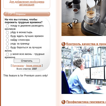
Для добавления необходима
авторизация
Опросы
На что вы готовы, чтобы
пережить трудные времена?
поеду в деревню разводить
кроликов
уйду в монастырь
буду ждать лучших времен
найду спонсора
уеду за границу
Контроль качества в про
буду бороться за лучшую
жизнь
у меня всю жизнь - трудные
времена
[
·
]
Результаты
Архив опросов
Всего ответов:
2337
This feature is for Premium users only!
Профилактика гингивита 