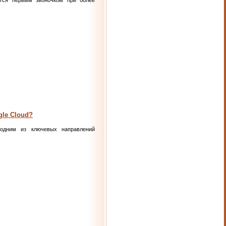
ится первым звоночком при более
le Cloud?
 одним из ключевых направлений