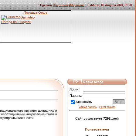
:: Сделать
Стартовой
Избранной
:: Суббота, 08 Августа 2026, 01:20
Погода в Орше
Gismeteo
Погода на 2 недели
Форма входа
Логин:
Пароль:
запомнить
Забыл пароль
|
Регистрация
рационального питания домашних и
м необходимыми микроэлементами и
 агропромышленности.
Сайт существует
7292
дней
Пользователи