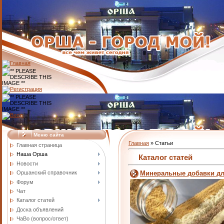
Меню сайта
Главная
»
Статьи
Главная страница
Наша Орша
Каталог статей
Новости
Оршанский справочник
Минеральные добавки дл
Форум
Чат
Каталог статей
Доска объявлений
ЧаВо (вопрос/ответ)