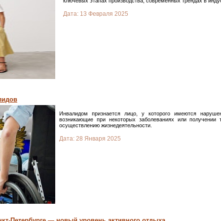
ключевых этапах производства, современных трендах в инду
Дата:
13 Февраля 2025
лидов
Инвалидом признается лицо, у которого имеются наруше
возникающие при некоторых заболеваниях или получении
осуществлению жизнедеятельности.
Дата:
28 Января 2025
анкт-Петербурге — новый уровень активного отдыха