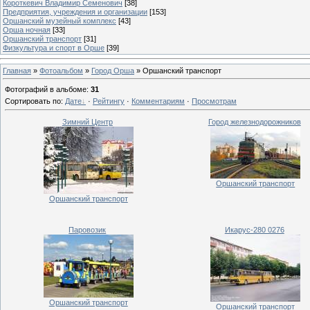
Короткевич Владимир Семенович
[38]
Предприятия, учреждения и организации
[153]
Оршанский музейный комплекс
[43]
Орша ночная
[33]
Оршанский транспорт
[31]
Физкультура и спорт в Орше
[39]
Главная
»
Фотоальбом
»
Город Орша
» Оршанский транспорт
Фотографий в альбоме
:
31
Сортировать по
:
Дате
·
Рейтингу
·
Комментариям
·
Просмотрам
Зимний Центр
Город железнодорожников
Оршанский транспорт
Оршанский транспорт
Паровозик
Икарус-280 0276
Оршанский транспорт
Оршанский транспорт