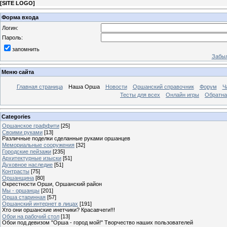
[
SITE LOGO
]
Форма входа
Логин:
Пароль:
запомнить
Забыл
Меню сайта
Главная страница
Наша Орша
Новости
Оршанский справочник
Форум
Ч
Тесты для всех
Онлайн игры
Обратна
Categories
Оршанское граффити
[25]
Своими руками
[13]
Различные поделки сделанные руками оршанцев
Мемориальные сооружения
[32]
Городские пейзажи
[235]
Архитектурные изыски
[51]
Духовное наследие
[51]
Контрасты
[75]
Оршанщина
[80]
Окрестности Орши, Оршанский район
Мы - оршанцы
[201]
Орша старинная
[57]
Оршанский интернет в лицах
[191]
Хто они оршанские инетчики? Красавчеги!!!
Обои на рабочий стол
[13]
Обои под девизом "Орша - город мой!" Творчество наших пользователей