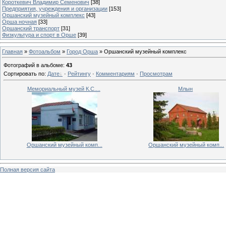
Короткевич Владимир Семенович
[38]
Предприятия, учреждения и организации
[153]
Оршанский музейный комплекс
[43]
Орша ночная
[33]
Оршанский транспорт
[31]
Физкультура и спорт в Орше
[39]
Главная
»
Фотоальбом
»
Город Орша
» Оршанский музейный комплекс
Фотографий в альбоме
:
43
Сортировать по
:
Дате
·
Рейтингу
·
Комментариям
·
Просмотрам
Мемориальный музей К.С....
Млын
Оршанский музейный комп...
Оршанский музейный комп...
Полная версия сайта