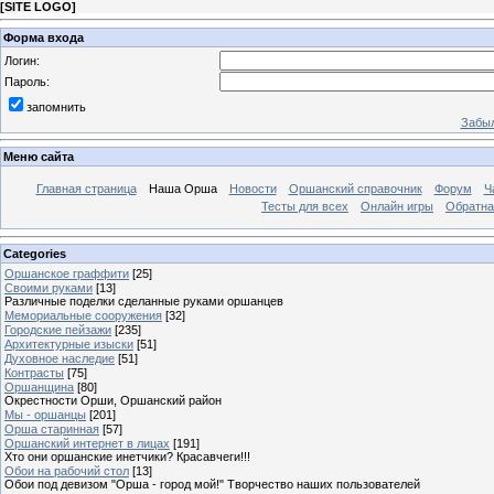
[
SITE LOGO
]
Форма входа
Логин:
Пароль:
запомнить
Забыл
Меню сайта
Главная страница
Наша Орша
Новости
Оршанский справочник
Форум
Ч
Тесты для всех
Онлайн игры
Обратна
Categories
Оршанское граффити
[25]
Своими руками
[13]
Различные поделки сделанные руками оршанцев
Мемориальные сооружения
[32]
Городские пейзажи
[235]
Архитектурные изыски
[51]
Духовное наследие
[51]
Контрасты
[75]
Оршанщина
[80]
Окрестности Орши, Оршанский район
Мы - оршанцы
[201]
Орша старинная
[57]
Оршанский интернет в лицах
[191]
Хто они оршанские инетчики? Красавчеги!!!
Обои на рабочий стол
[13]
Обои под девизом "Орша - город мой!" Творчество наших пользователей