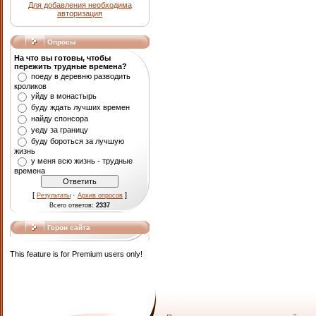
Для добавления необходима
авторизация
Опросы
На что вы готовы, чтобы
пережить трудные времена?
поеду в деревню разводить
кроликов
уйду в монастырь
буду ждать лучших времен
найду спонсора
уеду за границу
буду бороться за лучшую
жизнь
у меня всю жизнь - трудные
времена
[
·
]
Результаты
Архив опросов
Всего ответов:
2337
Герои сайта
This feature is for Premium users only!