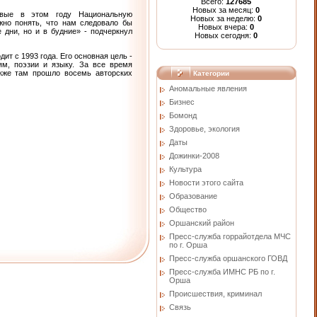
Всего:
127685
Новых за месяц:
0
рвые в этом году Национальную
Новых за неделю:
0
жно понять, что нам следовало бы
Новых вчера:
0
 дни, но и в будние» - подчеркнул
Новых сегодня:
0
т с 1993 года. Его основная цель -
ям, поэзии и языку. За все время
кже там прошло восемь авторских
Категории
Аномальные явления
Бизнес
Бомонд
Здоровье, экология
Даты
Дожинки-2008
Культура
Новости этого сайта
Образование
Общество
Оршанский район
Пресс-служба горрайотдела МЧС
по г. Орша
Пресс-служба оршанского ГОВД
Пресс-служба ИМНС РБ по г.
Орша
Проиcшествия, криминал
Связь