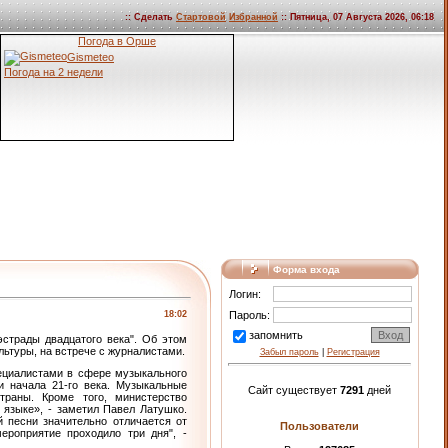
:: Сделать
Стартовой
Избранной
:: Пятница, 07 Августа 2026, 06:18
Погода в Орше
Gismeteo
Погода на 2 недели
Форма входа
Логин:
18:02
Пароль:
запомнить
страды двадцатого века". Об этом
льтуры, на встрече с журналистами.
Забыл пароль
|
Регистрация
ециалистами в сфере музыкального
и начала 21-го века. Музыкальные
Сайт существует
7291
дней
раны. Кроме того, министерство
 языке», - заметил Павел Латушко.
 песни значительно отличается от
Пользователи
ероприятие проходило три дня", -