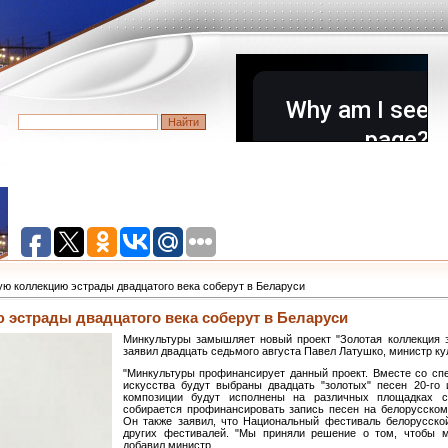
ую коллекцию эстрады двадцатого века соберут в Беларуси
 эстрады двадцатого века соберут в Беларуси
Минкультуры замышляет новый проект "Золотая коллекция э
заявил двадцать седьмого августа Павел Латушко, министр ку
"Минкультуры профинансирует данный проект. Вместе со сп
искусства будут выбраны двадцать "золотых" песен 20-го 
композиции будут исполнены на различных площадках ст
собирается профинансировать запись песен на белорусском
Он также заявил, что Национальный фестиваль белорусской
других фестивалей. "Мы приняли решение о том, чтобы м
добавил министр.