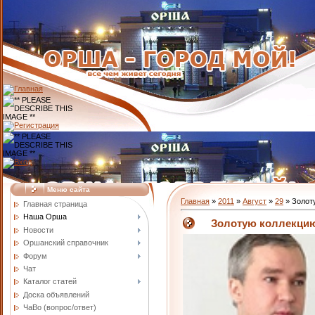
Меню сайта
Главная
»
2011
»
Август
»
29
» Золот
Главная страница
Наша Орша
Золотую коллекцию
Новости
Оршанский справочник
Форум
Чат
Каталог статей
Доска объявлений
ЧаВо (вопрос/ответ)