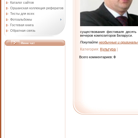
Каталог сайтов
Оршанская коллекция рефератов
Тесты для всех
Фотоальбомы
Гостевая книга
Обратная связь
существования фестиваля десять 
вечеров композиторов Беларуси.
Покупайте
необычные и оригинальн
Мини чат
Категория
:
Культура
|
Всего комментариев
:
0