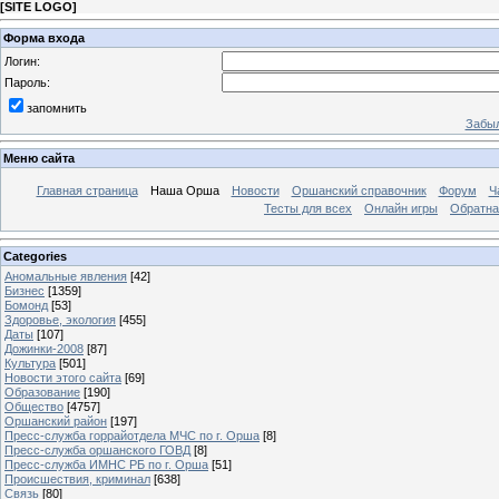
[
SITE LOGO
]
Форма входа
Логин:
Пароль:
запомнить
Забыл
Меню сайта
Главная страница
Наша Орша
Новости
Оршанский справочник
Форум
Ч
Тесты для всех
Онлайн игры
Обратна
Categories
Аномальные явления
[42]
Бизнес
[1359]
Бомонд
[53]
Здоровье, экология
[455]
Даты
[107]
Дожинки-2008
[87]
Культура
[501]
Новости этого сайта
[69]
Образование
[190]
Общество
[4757]
Оршанский район
[197]
Пресс-служба горрайотдела МЧС по г. Орша
[8]
Пресс-служба оршанского ГОВД
[8]
Пресс-служба ИМНС РБ по г. Орша
[51]
Проиcшествия, криминал
[638]
Связь
[80]