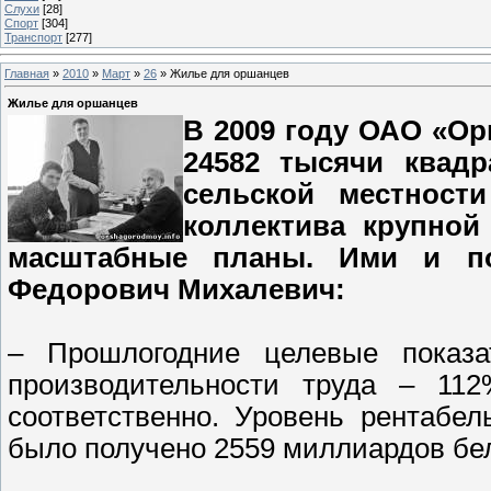
Слухи
[28]
Спорт
[304]
Транспорт
[277]
Главная
»
2010
»
Март
»
26
» Жилье для оршанцев
Жилье для оршанцев
В 2009 году ОАО «Ор
24582 тысячи квад
сельской местност
коллектива крупной
масштабные планы. Ими и по
Федорович Михалевич:
– Прошлогодние целевые показ
производительности труда – 1
соответственно. Уровень рентабе
было получено 2559 миллиардов бел