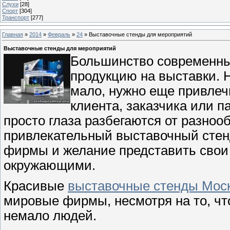
Слухи
[28]
Спорт
[304]
Транспорт
[277]
Главная
»
2014
»
Февраль
»
24
» Выставочные стенды для мероприятий
Выставочные стенды для мероприятий
Большинство современны
продукцию на выставки. Н
мало, нужно еще привлеч
клиента, заказчика или па
просто глаза разбегаются от разно
привлекательный выставочный стенд
фирмы и желание представить свои
окружающими.
Красивые
выставочные стенды Мос
мировые фирмы, несмотря на то, чт
немало людей.