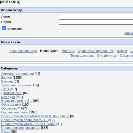
[
SITE LOGO
]
Форма входа
Логин:
Пароль:
запомнить
Забыл
Меню сайта
Главная страница
Наша Орша
Новости
Оршанский справочник
Форум
Ч
Тесты для всех
Онлайн игры
Обратна
Categories
Аномальные явления
[42]
Бизнес
[1359]
Бомонд
[53]
Здоровье, экология
[455]
Даты
[107]
Дожинки-2008
[87]
Культура
[501]
Новости этого сайта
[69]
Образование
[190]
Общество
[4757]
Оршанский район
[197]
Пресс-служба горрайотдела МЧС по г. Орша
[8]
Пресс-служба оршанского ГОВД
[8]
Пресс-служба ИМНС РБ по г. Орша
[51]
Проиcшествия, криминал
[638]
Связь
[80]