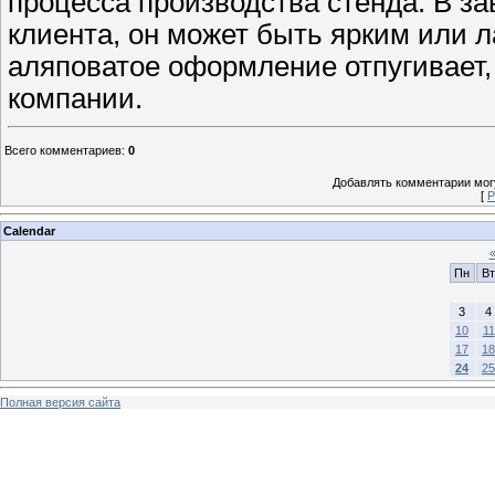
процесса производства стенда. В за
клиента, он может быть ярким или 
аляповатое оформление отпугивает,
компании.
Всего комментариев
:
0
Добавлять комментарии могу
[
Р
Calendar
Пн
Вт
3
4
10
11
17
18
24
25
Полная версия сайта