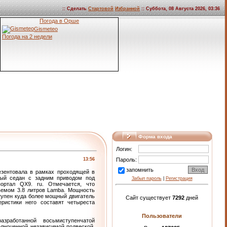
:: Сделать
Стартовой
Избранной
:: Суббота, 08 Августа 2026, 03:36
Погода в Орше
Gismeteo
Погода на 2 недели
Форма входа
Логин:
13:56
Пароль:
запомнить
езентовала в рамках проходящей в
вый седан с задним приводом под
Забыл пароль
|
Регистрация
портал QX9. ru. Отмечается, что
ъемом 3.8 литров Lamba. Мощность
ступен куда более мощный двигатель
Сайт существует
7292
дней
ристики него составят четыреста
Пользователи
зработанной восьмиступенчатой
лноценной независимой подвеской.