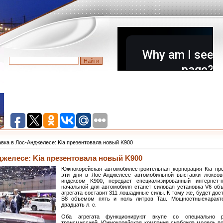
вка в Лос-Анджелесе: Kia презентовала новый K900
желесе: Kia презентовала новый K900
Южнокорейская автомобилестроительная корпорация Kia пр
эти дни в Лос-Анджелесе автомобильной выставки люксо
индексом K900, передает специализированный интернет-
начальной для автомобиля станет силовая установка V6 об
агрегата составит 311 лошадиные силы. К тому же, будет до
В8 объемом пять и ноль литров Tau. Мощностныехаракте
двадцать л. с.
Оба агрегата функционируют вкупе со специально ра
трансмиссией. Южнокорейская компания снабдила модель по