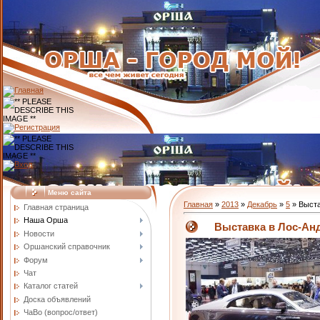
Меню сайта
Главная
»
2013
»
Декабрь
»
5
» Выста
Главная страница
Наша Орша
Выставка в Лос-Анд
Новости
Оршанский справочник
Форум
Чат
Каталог статей
Доска объявлений
ЧаВо (вопрос/ответ)