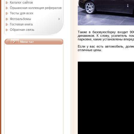
Каталог сайтов
Оршанская коллекция рефератов
Тесты для всех
Фотоальбомы
Гостевая книга
Обратная связь
Также в базовуюсборку входит 90
динамиков. К слову, усилитель по
парковке, какие установлены вперед
Мини чат
Если у вас есть автомобиль, долж
отличные цены.