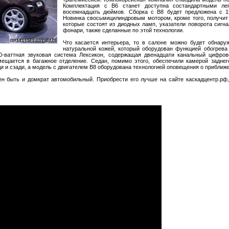
Комплектация с В6 станет доступна состандартными ле
восемнадцать дюймов. Сборка с В8 будет предложена с 
Новинка свосьмицилиндровым мотором, кроме того, получит
которые состоят из диодных ламп, указатели поворота сигн
фонари, также сделанные по этой технологии.
Что касается интерьера, то в салоне можно будет обнару
натуральной кожей, который оборудован функцией обогрева
0-ваттная звуковая система Лексикон, содержащая двенадцати канальный цифров
мещается в багажное отделение. Седан, помимо этого, обеспечили камерой задне
и и сзади, а модель с двигателем В8 оборудована технологией оповещения о приближе
ен быть и домкрат автомобильный. Приобрести его лучше на сайте каскадцентр.рф