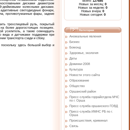
Всего:
127685
гкосплавными дисками диаметром
Новых за месяц:
0
19-дюймовыми колесными дисками.
Новых за неделю:
0
 адаптивные светодиодные фонари,
Новых вчера:
0
ала, противотуманные фары, задние
Новых сегодня:
0
жить трехспицевый руль, покрытый
 на более дорогостоящих позициях.
Категории
ой усилитель, а также семнадцать
го вида и датчиками поддержки при
Аномальные явления
нии транспорта сзади и сбоку.
Бизнес
, поскольку здесь большой выбор и
Бомонд
Здоровье, экология
Даты
Дожинки-2008
Культура
Новости этого сайта
Образование
Общество
Оршанский район
Пресс-служба горрайотдела МЧС
по г. Орша
Пресс-служба оршанского ГОВД
Пресс-служба ИМНС РБ по г.
Орша
Проиcшествия, криминал
Связь