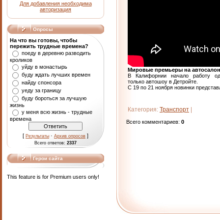
Для добавления необходима
авторизация
Опросы
На что вы готовы, чтобы
пережить трудные времена?
поеду в деревню разводить
кроликов
уйду в монастырь
Мировые премьеры на автосалон
буду ждать лучших времен
В Калифорнии начало работу о
только автошоу в Детройте.
найду спонсора
С 19 по 21 ноября новинки представ
уеду за границу
буду бороться за лучшую
жизнь
Категория
:
Транспорт
|
у меня всю жизнь - трудные
времена
Всего комментариев
:
0
[
·
]
Результаты
Архив опросов
Всего ответов:
2337
Герои сайта
This feature is for Premium users only!