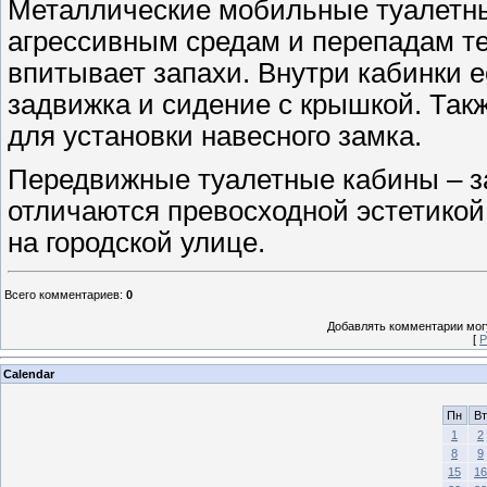
Металлические мобильные туалетны
агрессивным средам и перепадам т
впитывает запахи. Внутри кабинки е
задвижка и сидение с крышкой. Так
для установки навесного замка.
Передвижные туалетные кабины – зал
отличаются превосходной эстетикой
на городской улице.
Всего комментариев
:
0
Добавлять комментарии могу
[
Р
Calendar
Пн
Вт
1
2
8
9
15
16