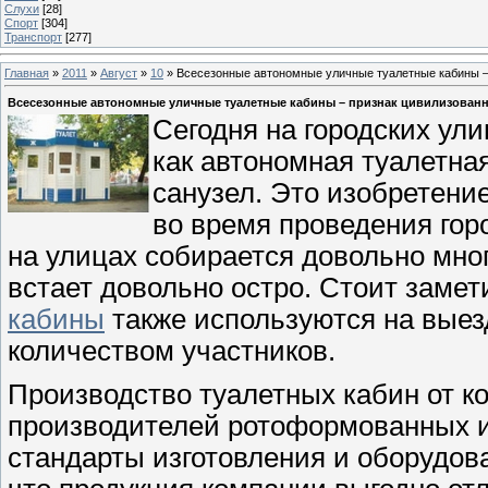
Слухи
[28]
Спорт
[304]
Транспорт
[277]
Главная
»
2011
»
Август
»
10
» Всесезонные автономные уличные туалетные кабины –
Всесезонные автономные уличные туалетные кабины – признак цивилизован
Сегодня на городских ул
как автономная туалетна
санузел. Это изобретени
во время проведения горо
на улицах собирается довольно мно
встает довольно остро. Стоит замет
кабины
также используются на вые
количеством участников.
Производство туалетных кабин от к
производителей ротоформованных и
стандарты изготовления и оборудов