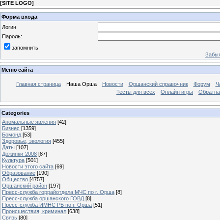
[
SITE LOGO
]
Форма входа
Логин:
Пароль:
запомнить
Забыл
Меню сайта
Главная страница
Наша Орша
Новости
Оршанский справочник
Форум
Ч
Тесты для всех
Онлайн игры
Обратна
Categories
Аномальные явления
[42]
Бизнес
[1359]
Бомонд
[53]
Здоровье, экология
[455]
Даты
[107]
Дожинки-2008
[87]
Культура
[501]
Новости этого сайта
[69]
Образование
[190]
Общество
[4757]
Оршанский район
[197]
Пресс-служба горрайотдела МЧС по г. Орша
[8]
Пресс-служба оршанского ГОВД
[8]
Пресс-служба ИМНС РБ по г. Орша
[51]
Проиcшествия, криминал
[638]
Связь
[80]