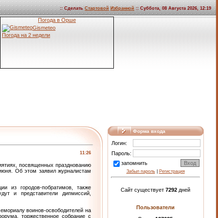
:: Сделать
Стартовой
Избранной
:: Суббота, 08 Августа 2026, 12:19
Погода в Орше
Gismeteo
Погода на 2 недели
Форма входа
Логин:
11:26
Пароль:
запомнить
риятиях, посвященных празднованию
 июня. Об этом заявил журналистам
Забыл пароль
|
Регистрация
ии из городов-побратимов, также
Сайт существует
7292
дней
удут и представители дипмиссий,
Пользователи
мемориалу воинов-освободителей на
форума, торжественное собрание с