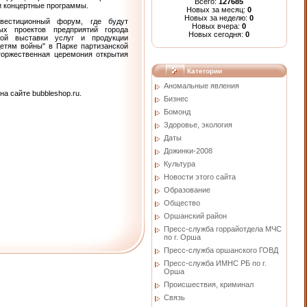
Всего:
127685
 и концертные программы.
Новых за месяц:
0
Новых за неделю:
0
вестиционный форум, где будут
Новых вчера:
0
ых проектов предприятий города
Новых сегодня:
0
кой выставки услуг и продукции
Детям войны" в Парке партизанской
оржественная церемония открытия
Категории
Аномальные явления
а сайте bubbleshop.ru.
Бизнес
Бомонд
Здоровье, экология
Даты
Дожинки-2008
Культура
Новости этого сайта
Образование
Общество
Оршанский район
Пресс-служба горрайотдела МЧС
по г. Орша
Пресс-служба оршанского ГОВД
Пресс-служба ИМНС РБ по г.
Орша
Проиcшествия, криминал
Связь