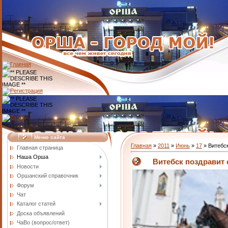
Меню сайта
Главная
»
2011
»
Июнь
»
17
» Витебск
Главная страница
Наша Орша
Витебск поздравит 
Новости
Оршанский справочник
Форум
Чат
Каталог статей
Доска объявлений
ЧаВо (вопрос/ответ)