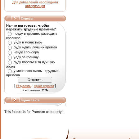
Для добавления необходима
авторизация
Опросы
На что вы готовы, чтобы
пережить трудные времена?
поеду в деревню разводить
кроликов
уйду в монастырь
буду ждать лучших времен
найду спонсора
уеду за границу
буду бороться за лучшую
жизнь
у меня всю жизнь - трудные
времена
[
·
]
Результаты
Архив опросов
Всего ответов:
2337
Герои сайта
This feature is for Premium users only!