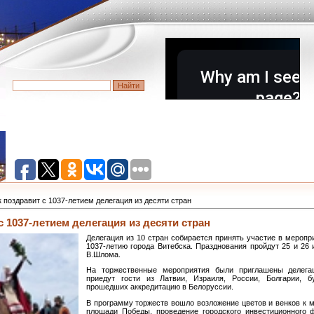
 поздравит с 1037-летием делегация из десяти стран
с 1037-летием делегация из десяти стран
Делегация из 10 стран собирается принять участие в мероп
1037-летию города Витебска. Празднования пройдут 25 и 26
В.Шлома.
На торжественные мероприятия были приглашены делегац
приедут гости из Латвии, Израиля, России, Болгарии, б
прошедших аккредитацию в Белоруссии.
В программу торжеств вошло возложение цветов и венков к 
площади Победы, проведение городского инвестиционного 