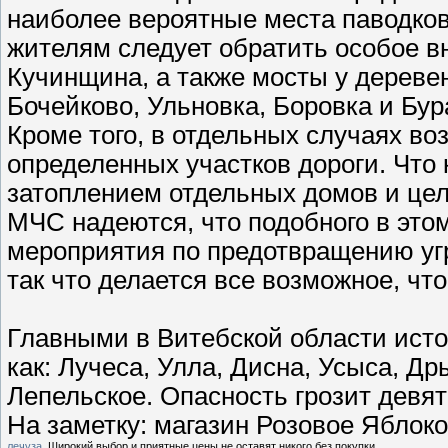
наиболее вероятные места паводков
жителям следует обратить особое в
Кучинщина, а также мосты у дереве
Бочейково, Ульновка, Боровка и Бур
Кроме того, в отдельных случаях во
определенных участков дороги. Что
затоплением отдельных домов и цел
МЧС надеются, что подобного в этом
мероприятия по предотвращению уг
так что делается все возможное, чт
Главными в Витебской области исто
как: Лучеса, Улла, Дисна, Усыса, Др
Лепельское. Опасность грозит девя
На заметку: магазин Розовое Яблок
лечуза
. Широкий выбор и приятные цены не оставят никого без покупки.