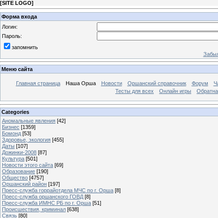
[
SITE LOGO
]
Форма входа
Логин:
Пароль:
запомнить
Забыл
Меню сайта
Главная страница
Наша Орша
Новости
Оршанский справочник
Форум
Ч
Тесты для всех
Онлайн игры
Обратна
Categories
Аномальные явления
[42]
Бизнес
[1359]
Бомонд
[53]
Здоровье, экология
[455]
Даты
[107]
Дожинки-2008
[87]
Культура
[501]
Новости этого сайта
[69]
Образование
[190]
Общество
[4757]
Оршанский район
[197]
Пресс-служба горрайотдела МЧС по г. Орша
[8]
Пресс-служба оршанского ГОВД
[8]
Пресс-служба ИМНС РБ по г. Орша
[51]
Проиcшествия, криминал
[638]
Связь
[80]