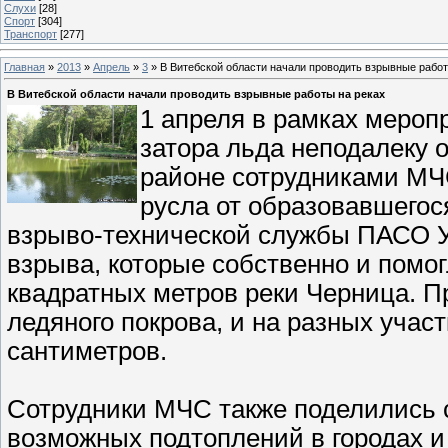
Слухи
[28]
Спорт
[304]
Транспорт
[277]
Главная
»
2013
»
Апрель
»
3
» В Витебской области начали проводить взрывные работ
В Витебской области начали проводить взрывные работы на реках
1 апреля в рамках меро
затора льда неподалеку 
районе сотрудниками МЧ
русла от образовавшегос
взрыво-технической службы ПАСО 
взрыва, которые собственно и помог
квадратных метров реки Черница. 
ледяного покрова, и на разных участ
сантиметров.
Сотрудники МЧС также поделились 
возможных подтоплений в городах и