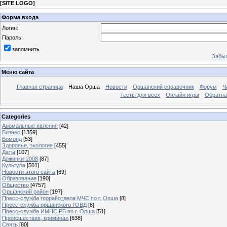
[
SITE LOGO
]
Форма входа
Логин:
Пароль:
запомнить
Забыл
Меню сайта
Главная страница
Наша Орша
Новости
Оршанский справочник
Форум
Ч
Тесты для всех
Онлайн игры
Обратна
Categories
Аномальные явления
[42]
Бизнес
[1359]
Бомонд
[53]
Здоровье, экология
[455]
Даты
[107]
Дожинки-2008
[87]
Культура
[501]
Новости этого сайта
[69]
Образование
[190]
Общество
[4757]
Оршанский район
[197]
Пресс-служба горрайотдела МЧС по г. Орша
[8]
Пресс-служба оршанского ГОВД
[8]
Пресс-служба ИМНС РБ по г. Орша
[51]
Проиcшествия, криминал
[638]
Связь
[80]