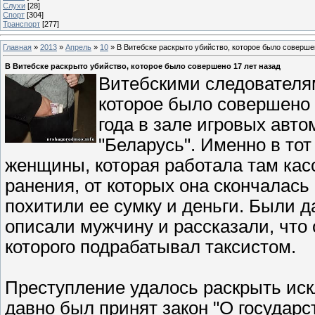
Слухи
[28]
Спорт
[304]
Транспорт
[277]
Главная
»
2013
»
Апрель
»
10
» В Витебске раскрыто убийство, которое было соверше
В Витебске раскрыто убийство, которое было совершено 17 лет назад
Витебскими следователям
которое было совершено 
года в зале игровых авто
"Беларусь". Именно в то
женщины, которая работала там ка
ранения, от которых она скончалась 
похитили ее сумку и деньги. Были 
описали мужчину и рассказали, что
которого подрабатывал таксистом.
Преступление удалось раскрыть искл
давно был принят закон "О государс