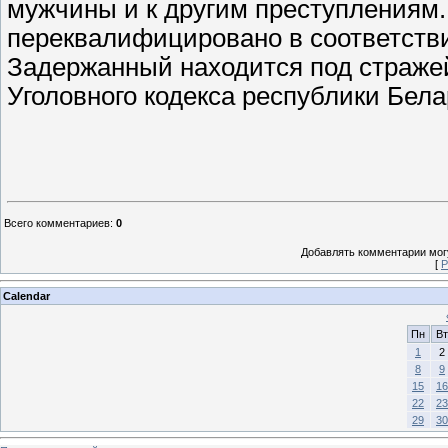
мужчины и к другим преступлениям.
переквалифицировано в соответств
Задержанный находится под стражей
Уголовного кодекса республики Бела
Всего комментариев
:
0
Добавлять комментарии могу
[
Р
Calendar
Пн
Вт
1
2
8
9
15
16
22
23
29
30