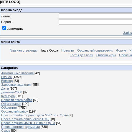
[
SITE LOGO
]
Форма входа
Логин:
Пароль:
запомнить
Забыл
Меню сайта
Главная страница
Наша Орша
Новости
Оршанский справочник
Форум
Ч
Тесты для всех
Онлайн игры
Обратна
Categories
Аномальные явления
[42]
Бизнес
[1359]
Бомонд
[53]
Здоровье, экология
[455]
Даты
[107]
Дожинки-2008
[87]
Культура
[501]
Новости этого сайта
[69]
Образование
[190]
Общество
[4757]
Оршанский район
[197]
Пресс-служба горрайотдела МЧС по г. Орша
[8]
Пресс-служба оршанского ГОВД
[8]
Пресс-служба ИМНС РБ по г. Орша
[51]
Проиcшествия, криминал
[638]
Связь
[80]