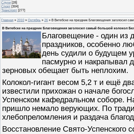
Слухи
[28]
Спорт
[304]
Транспорт
[277]
Главная
»
2010
»
Октябрь
»
26
» В Витебске на праздник Благовещения заголосил са
В Витебске на праздник Благовещения заголосил самый большой колокол Бе
Благовещение - один из
праздников, особенно лю
день судили о будущем у
пасмурно и накрапывал д
зерновых обещает быть неплохим.
Колокол-гигант весом 5,2 т и ещё д
известили прихожан о начале богос
Успенском кафедральном соборе. На
пришло немало верующих. По тради
хлебопреломления и раздача благо
Восстановление Свято-Успенского со