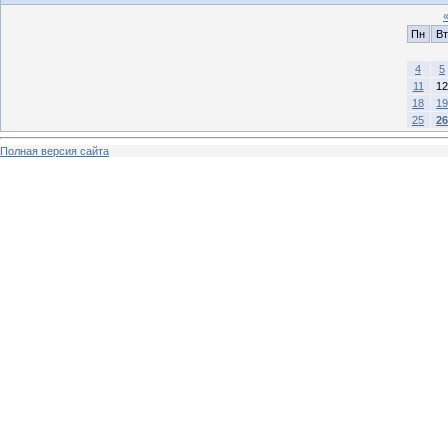
Пн
Вт
4
5
11
12
18
19
25
26
Полная версия сайта