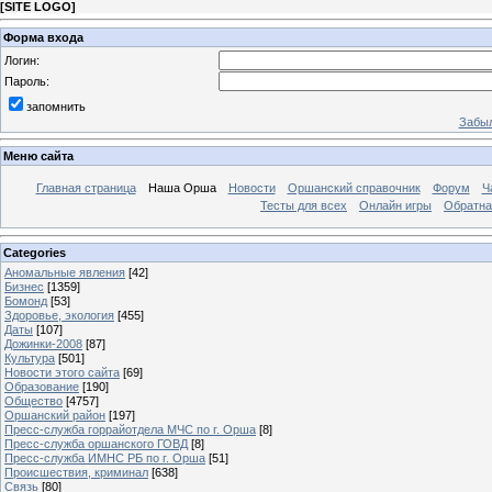
[
SITE LOGO
]
Форма входа
Логин:
Пароль:
запомнить
Забыл
Меню сайта
Главная страница
Наша Орша
Новости
Оршанский справочник
Форум
Ч
Тесты для всех
Онлайн игры
Обратна
Categories
Аномальные явления
[42]
Бизнес
[1359]
Бомонд
[53]
Здоровье, экология
[455]
Даты
[107]
Дожинки-2008
[87]
Культура
[501]
Новости этого сайта
[69]
Образование
[190]
Общество
[4757]
Оршанский район
[197]
Пресс-служба горрайотдела МЧС по г. Орша
[8]
Пресс-служба оршанского ГОВД
[8]
Пресс-служба ИМНС РБ по г. Орша
[51]
Проиcшествия, криминал
[638]
Связь
[80]