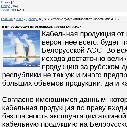
Слухи
[28]
Спорт
[304]
Транспорт
[277]
Главная
»
2012
»
Декабрь
»
5
» В Витебске будут изготавливать кабели для АЭС?
В Витебске будут изготавливать кабели для АЭС?
Кабельная продукция от
вероятнее всего, будет 
Белорусской АЭС. Во вся
исхода достаточно велик
продукцию за рубежом до
республики не так уж и много предп
больших объемов продукции, да и ка
Согласно имеющимся данным, котор
кабельная продукция по праву входи
безопасность эксплуатации атомной 
кабельную продукцию на Белорусско