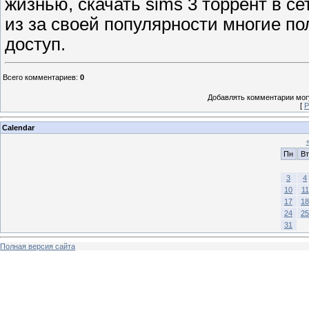
жизнью, скачать sims 3 торрент в се
из за своей популярности многие п
доступ.
Всего комментариев
:
0
Добавлять комментарии могу
[
Р
Calendar
Пн
Вт
3
4
10
11
17
18
24
25
31
Полная версия сайта