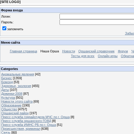
[
SITE LOGO
]
Форма входа
Логин:
Пароль:
запомнить
Забыл
Меню сайта
Главная страница
Наша Орша
Новости
Оршанский справочник
Форум
Ч
Тесты для всех
Онлайн игры
Обратна
Categories
Аномальные явления
[42]
Бизнес
[1359]
Бомонд
[53]
Здоровье, экология
[455]
Даты
[107]
Дожинки-2008
[87]
Культура
[501]
Новости этого сайта
[69]
Образование
[190]
Общество
[4757]
Оршанский район
[197]
Пресс-служба горрайотдела МЧС по г. Орша
[8]
Пресс-служба оршанского ГОВД
[8]
Пресс-служба ИМНС РБ по г. Орша
[51]
Проиcшествия, криминал
[638]
Связь
[80]