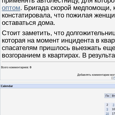
применять автолестницу, для котор
оптом
. Бригада скорой медпомощи, 
констатировала, что пожилая женщи
оставаться дома.
Стоит заметить, что долгожительниц
которая на момент инцидента в квар
спасателям пришлось выезжать еще 
возгоранием в квартирах. В результ
Всего комментариев
:
0
Добавлять комментарии могу
[
Р
Calendar
Пн
Вт
2
3
9
10
16
17