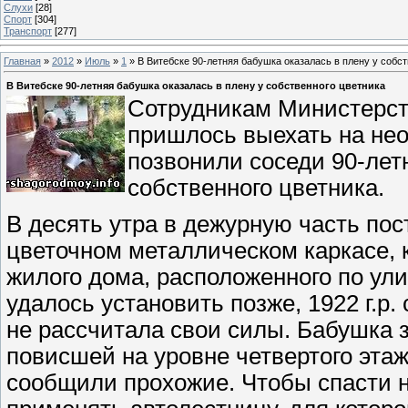
Слухи
[28]
Спорт
[304]
Транспорт
[277]
Главная
»
2012
»
Июль
»
1
» В Витебске 90-летняя бабушка оказалась в плену у собст
В Витебске 90-летняя бабушка оказалась в плену у собственного цветника
Сотрудникам Министерст
пришлось выехать на не
позвонили соседи 90-летн
собственного цветника.
В десять утра в дежурную часть пос
цветочном металлическом каркасе, 
жилого дома, расположенного по ули
удалось установить позже, 1922 г.р.
не рассчитала свои силы. Бабушка з
повисшей на уровне четвертого эта
сообщили прохожие. Чтобы спасти 