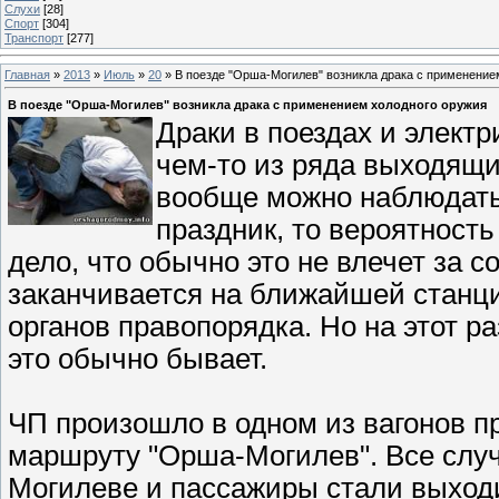
Слухи
[28]
Спорт
[304]
Транспорт
[277]
Главная
»
2013
»
Июль
»
20
» В поезде "Орша-Могилев" возникла драка с применение
В поезде "Орша-Могилев" возникла драка с применением холодного оружия
Драки в поездах и электр
чем-то из ряда выходящ
вообще можно наблюдать 
праздник, то вероятност
дело, что обычно это не влечет за 
заканчивается на ближайшей станци
органов правопорядка. Но на этот ра
это обычно бывает.
ЧП произошло в одном из вагонов п
маршруту "Орша-Могилев". Все случ
Могилеве и пассажиры стали выходи