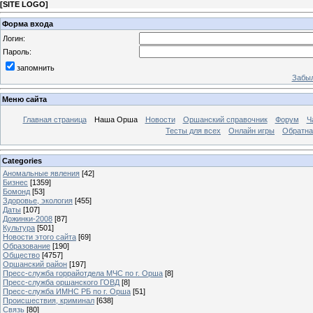
[
SITE LOGO
]
Форма входа
Логин:
Пароль:
запомнить
Забыл
Меню сайта
Главная страница
Наша Орша
Новости
Оршанский справочник
Форум
Ч
Тесты для всех
Онлайн игры
Обратна
Categories
Аномальные явления
[42]
Бизнес
[1359]
Бомонд
[53]
Здоровье, экология
[455]
Даты
[107]
Дожинки-2008
[87]
Культура
[501]
Новости этого сайта
[69]
Образование
[190]
Общество
[4757]
Оршанский район
[197]
Пресс-служба горрайотдела МЧС по г. Орша
[8]
Пресс-служба оршанского ГОВД
[8]
Пресс-служба ИМНС РБ по г. Орша
[51]
Проиcшествия, криминал
[638]
Связь
[80]