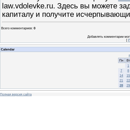
law.vdolevke.ru. Здесь вы можете з
капиталу и получите исчерпывающи
Всего комментариев
:
0
Добавлять комментарии могу
[
Р
Calendar
Пн
Вт
1
7
8
14
15
21
22
28
29
Полная версия сайта