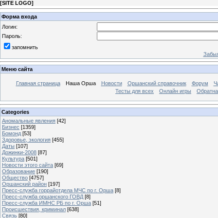
[
SITE LOGO
]
Форма входа
Логин:
Пароль:
запомнить
Забыл
Меню сайта
Главная страница
Наша Орша
Новости
Оршанский справочник
Форум
Ч
Тесты для всех
Онлайн игры
Обратна
Categories
Аномальные явления
[42]
Бизнес
[1359]
Бомонд
[53]
Здоровье, экология
[455]
Даты
[107]
Дожинки-2008
[87]
Культура
[501]
Новости этого сайта
[69]
Образование
[190]
Общество
[4757]
Оршанский район
[197]
Пресс-служба горрайотдела МЧС по г. Орша
[8]
Пресс-служба оршанского ГОВД
[8]
Пресс-служба ИМНС РБ по г. Орша
[51]
Проиcшествия, криминал
[638]
Связь
[80]