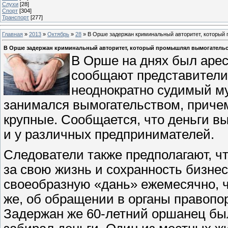
Слухи
[28]
Спорт
[304]
Транспорт
[277]
Главная
»
2013
»
Октябрь
»
28
» В Орше задержан криминальный авторитет, которы
В Орше задержан криминальный авторитет, который промышлял вымогатель
В Орше на днях был арес
сообщают представители
неоднократно судимый му
занимался вымогательством, приче
крупные. Сообщается, что деньги вы
и у различных предпринимателей.
Следователи также предполагают, ч
за свою жизнь и сохранность бизнес
своеобразную «дань» ежемесячно, 
же, об обращении в органы правопор
Задержан же 60-летний оршанец был 