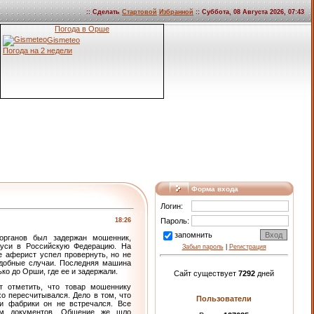
:: Сделать
Стартовой
Избранной
:: Суббота, 08 Августа 2026, 07:43
Погода в Орше
Gismeteo
Погода на 2 недели
Форма входа
Логин:
18:26
Пароль:
запомнить
органов был задержан мошенник,
руси в Российскую Федерацию. На
Забыл пароль
|
Регистрация
е аферист успел провернуть, но не
одобные случаи. Последняя машина
ко до Орши, где ее и задержали.
Сайт существует
7292
дней
т отметить, что товар мошеннику
хо пересчитывался. Дело в том, что
Пользователи
ми фабрики он не встречался. Все
им документов. Общение же шло