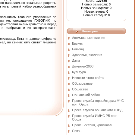
Всего:
127685
 он параллельно заказывал рецепты
Новых за месяц:
0
ст имел целый набор разнообразных
Новых за неделю:
0
Новых вчера:
0
Новых сегодня:
0
чальником главного управления по
или же, сокращенно ГУБОПиК) по
 действовал очень грамотно и перед
о фабриках и их контрагентах».
Категории
Аномальные явления
миллиард. Кстати, данная цифра не
мел, но сейчас ему светит лишение
Бизнес
Бомонд
Здоровье, экология
Даты
Дожинки-2008
Культура
Новости этого сайта
Образование
Общество
Оршанский район
Пресс-служба горрайотдела МЧС
по г. Орша
Пресс-служба оршанского ГОВД
Пресс-служба ИМНС РБ по г.
Орша
Проиcшествия, криминал
Связь