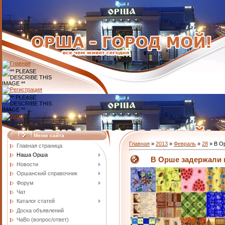
Меню сайта
Главная
»
2013
»
Февраль
»
28
» В О
Главная страница
Наша Орша
В Орше задержали 
Новости
Оршанский справочник
Форум
Чат
Каталог статей
Доска объявлений
ЧаВо (вопрос/ответ)