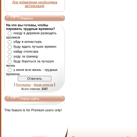
Для добавления необходима
авторизация
Опросы
На что вы готовы, чтобы
пережить трудные времена?
поеду в деревню разводить
кроликов
уйду в монастырь
буду ждать лучших времен
найду спонсора
уеду за границу
буду бороться за лучшую
жизнь
у меня всю жизнь - трудные
времена
[
·
]
Результаты
Архив опросов
Всего ответов:
2337
Герои сайта
This feature is for Premium users only!