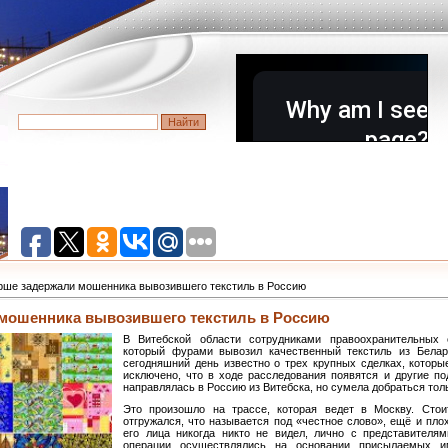
рше задержали мошенника вывозившего текстиль в Россию
мошенника вывозившего текстиль в Россию
В Витебской области сотрудниками правоохранительных 
который фурами вывозил качественный текстиль из Бела
сегодняшний день известно о трех крупных сделках, которы
исключено, что в ходе расследования появятся и другие п
направлялась в Россию из Витебска, но сумела добраться толь
Это произошло на трассе, которая ведет в Москву. Стои
отгружался, что называется под «честное слово», ещё и пло
его лица никогда никто не видел, лично с представителя
операции осуществлялись на основании присылаемых 