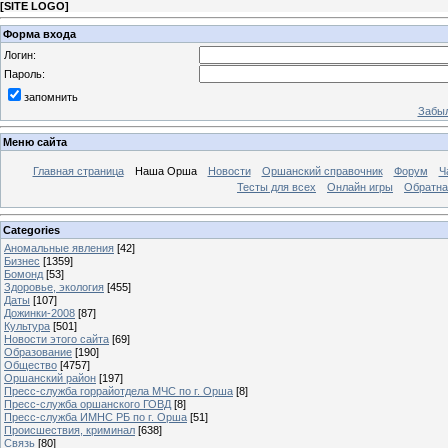
[
SITE LOGO
]
Форма входа
Логин:
Пароль:
запомнить
Забыл
Меню сайта
Главная страница
Наша Орша
Новости
Оршанский справочник
Форум
Ч
Тесты для всех
Онлайн игры
Обратна
Categories
Аномальные явления
[42]
Бизнес
[1359]
Бомонд
[53]
Здоровье, экология
[455]
Даты
[107]
Дожинки-2008
[87]
Культура
[501]
Новости этого сайта
[69]
Образование
[190]
Общество
[4757]
Оршанский район
[197]
Пресс-служба горрайотдела МЧС по г. Орша
[8]
Пресс-служба оршанского ГОВД
[8]
Пресс-служба ИМНС РБ по г. Орша
[51]
Проиcшествия, криминал
[638]
Связь
[80]