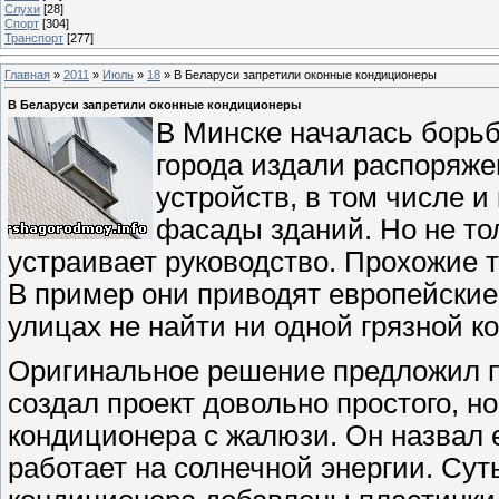
Слухи
[28]
Спорт
[304]
Транспорт
[277]
Главная
»
2011
»
Июль
»
18
» В Беларуси запретили оконные кондиционеры
В Беларуси запретили оконные кондиционеры
В Минске началась борьб
города издали распоряжен
устройств, в том числе 
фасады зданий. Но не то
устраивает руководство. Прохожие 
В пример они приводят европейские
улицах не найти ни одной грязной к
Оригинальное решение предложил п
создал проект довольно простого, но
кондиционера с жалюзи. Он назвал ег
работает на солнечной энергии. Сут