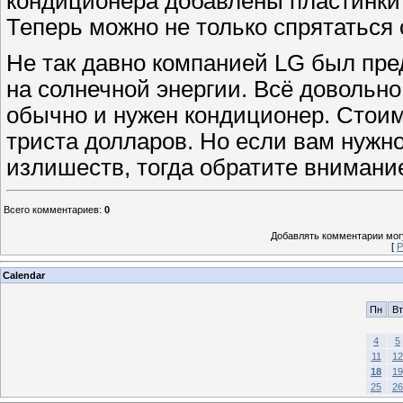
кондиционера добавлены пластинки 
Теперь можно не только спрятаться 
Не так давно компанией LG был пре
на солнечной энергии. Всё довольно 
обычно и нужен кондиционер. Стоим
триста долларов. Но если вам нужн
излишеств, тогда обратите внимани
Всего комментариев
:
0
Добавлять комментарии могу
[
Р
Calendar
Пн
Вт
4
5
11
12
18
19
25
26