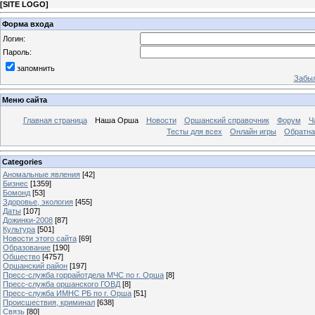
[
SITE LOGO
]
Форма входа
Логин:
Пароль:
запомнить
Забыл
Меню сайта
Главная страница
Наша Орша
Новости
Оршанский справочник
Форум
Ч
Тесты для всех
Онлайн игры
Обратна
Categories
Аномальные явления
[42]
Бизнес
[1359]
Бомонд
[53]
Здоровье, экология
[455]
Даты
[107]
Дожинки-2008
[87]
Культура
[501]
Новости этого сайта
[69]
Образование
[190]
Общество
[4757]
Оршанский район
[197]
Пресс-служба горрайотдела МЧС по г. Орша
[8]
Пресс-служба оршанского ГОВД
[8]
Пресс-служба ИМНС РБ по г. Орша
[51]
Проиcшествия, криминал
[638]
Связь
[80]