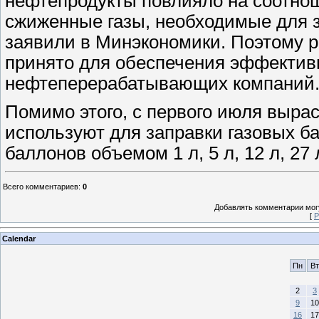
нефтепродукты повлияло на соотно
сжиженные газы, необходимые для за
заявили в Минэкономики. Поэтому р
принято для обеспечения эффектив
нефтеперерабатывающих компаний
Помимо этого, с первого июля вырас
используют для заправки газовых ба
баллонов объемом 1 л, 5 л, 12 л, 27
Всего комментариев
:
0
Добавлять комментарии могу
[
Р
Calendar
Пн
Вт
2
3
9
10
16
17