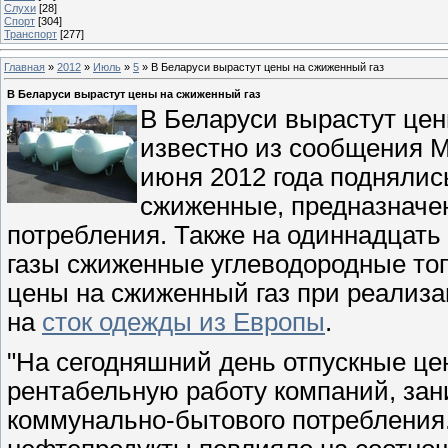
Слухи
[28]
Спорт
[304]
Транспорт
[277]
Главная
»
2012
»
Июль
»
5
» В Беларуси вырастут цены на сжиженный газ
В Беларуси вырастут цены на сжиженный газ
В Беларуси вырастут цен
известно из сообщения М
июня 2012 года поднялис
сжиженные, предназначе
потребления. Также на одиннадцать
газы сжиженные углеводородные то
цены на сжиженный газ при реализа
на
сток одежды из Европы
.
"На сегодняшний день отпускные це
рентабельную работу компаний, за
коммунально-бытового потребления