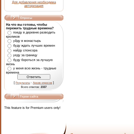
Для добавления необходима
авторизация
Опросы
На что вы готовы, чтобы
пережить трудные времена?
поеду в деревню разводить
кроликов
уйду в монастырь
буду ждать лучших времен
найду спонсора
уеду за границу
буду бороться за лучшую
жизнь
у меня всю жизнь - трудные
времена
[
·
]
Результаты
Архив опросов
Всего ответов:
2337
Герои сайта
This feature is for Premium users only!