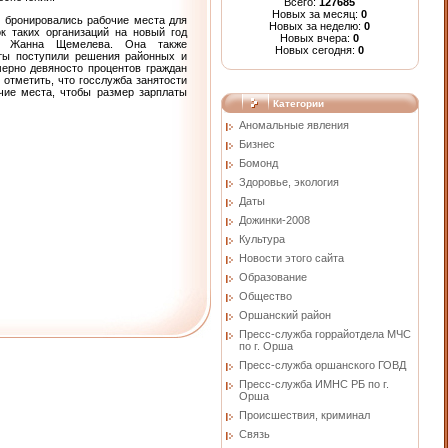
Всего:
127685
Новых за месяц:
0
и бронировались рабочие места для
Новых за неделю:
0
к таких организаций на новый год
Новых вчера:
0
да Жанна Щемелева. Она также
Новых сегодня:
0
ты поступили решения районных и
мерно девяносто процентов граждан
 отметить, что госслужба занятости
очие места, чтобы размер зарплаты
Категории
Аномальные явления
Бизнес
Бомонд
Здоровье, экология
Даты
Дожинки-2008
Культура
Новости этого сайта
Образование
Общество
Оршанский район
Пресс-служба горрайотдела МЧС
по г. Орша
Пресс-служба оршанского ГОВД
Пресс-служба ИМНС РБ по г.
Орша
Проиcшествия, криминал
Связь