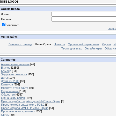
[
SITE LOGO
]
Форма входа
Логин:
Пароль:
запомнить
Забыл
Меню сайта
Главная страница
Наша Орша
Новости
Оршанский справочник
Форум
Ч
Тесты для всех
Онлайн игры
Обратна
Categories
Аномальные явления
[42]
Бизнес
[1359]
Бомонд
[53]
Здоровье, экология
[455]
Даты
[107]
Дожинки-2008
[87]
Культура
[501]
Новости этого сайта
[69]
Образование
[190]
Общество
[4757]
Оршанский район
[197]
Пресс-служба горрайотдела МЧС по г. Орша
[8]
Пресс-служба оршанского ГОВД
[8]
Пресс-служба ИМНС РБ по г. Орша
[51]
Проиcшествия, криминал
[638]
Связь
[80]