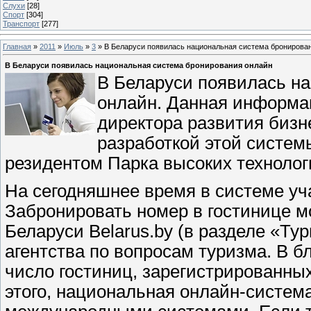
Слухи
[28]
Спорт
[304]
Транспорт
[277]
Главная
»
2011
»
Июль
»
3
» В Беларуси появилась национальная система бронирова
В Беларуси появилась национальная система бронирования онлайн
В Беларуси появилась н
онлайн. Данная информа
директора развития бизн
разработкой этой систем
резидентом Парка высоких техноло
На сегодняшнее время в системе уч
Забронировать номер в гостинице 
Беларуси Bеlаrus.by (в разделе «Ту
агентства по вопросам туризма. В 
число гостиниц, зарегистрированны
этого, национальная онлайн-систем