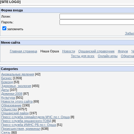
[
SITE LOGO
]
Форма входа
Логин:
Пароль:
запомнить
Забыл
Меню сайта
Главная страница
Наша Орша
Новости
Оршанский справочник
Форум
Ч
Тесты для всех
Онлайн игры
Обратна
Categories
Аномальные явления
[42]
Бизнес
[1359]
Бомонд
[53]
Здоровье, экология
[455]
Даты
[107]
Дожинки-2008
[87]
Культура
[501]
Новости этого сайта
[69]
Образование
[190]
Общество
[4757]
Оршанский район
[197]
Пресс-служба горрайотдела МЧС по г. Орша
[8]
Пресс-служба оршанского ГОВД
[8]
Пресс-служба ИМНС РБ по г. Орша
[51]
Проиcшествия, криминал
[638]
Связь
[80]