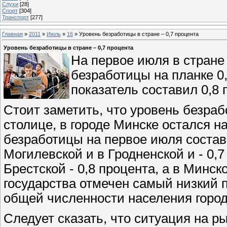
Слухи
[28]
Спорт
[304]
Транспорт
[277]
Главная
»
2011
»
Июль
»
16
» Уровень безработицы в стране – 0,7 процента
Уровень безработицы в стране – 0,7 процента
На первое июля в стране
безработицы на планке 0,
показатель составил 0,8
Стоит заметить, что уровень безраб
столице, в городе Минске остался на
безработицы на первое июля состави
Могилевской и в Гродненской и - 0,7
Брестской - 0,8 процента, а в Минск
государства отмечен самый низкий п
общей численности населения город
Следует сказать, что ситуация на р