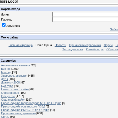
[
SITE LOGO
]
Форма входа
Логин:
Пароль:
запомнить
Забыл
Меню сайта
Главная страница
Наша Орша
Новости
Оршанский справочник
Форум
Ч
Тесты для всех
Онлайн игры
Обратна
Categories
Аномальные явления
[42]
Бизнес
[1359]
Бомонд
[53]
Здоровье, экология
[455]
Даты
[107]
Дожинки-2008
[87]
Культура
[501]
Новости этого сайта
[69]
Образование
[190]
Общество
[4757]
Оршанский район
[197]
Пресс-служба горрайотдела МЧС по г. Орша
[8]
Пресс-служба оршанского ГОВД
[8]
Пресс-служба ИМНС РБ по г. Орша
[51]
Проиcшествия, криминал
[638]
Связь
[80]