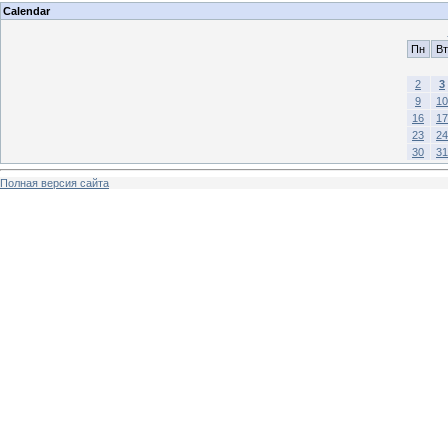
Calendar
Пн
Вт
2
3
9
10
16
17
23
24
30
31
Полная версия сайта