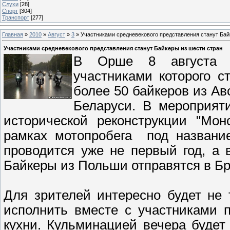
Слухи
[28]
Спорт
[304]
Транспорт
[277]
Главная
»
2010
»
Август
»
3
» Участниками средневекового представления станут Бай
Участниками средневекового представления станут Байкеры из шести стран
В Орше 8 августа пр
участниками которого с
более 50 байкеров из Ав
Беларуси. В мероприят
исторической реконструкции "Мон
рамках мотопробега под название
проводится уже не первый год, а 
Байкеры из Польши отправятся в Бре
Для зрителей интересно будет не 
исполнить вместе с участниками 
кухни. Кульминацией вечера будет