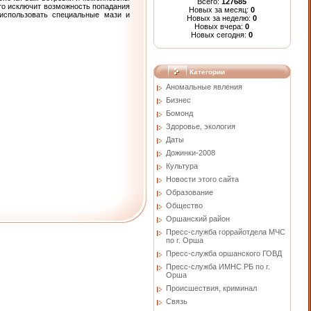
Всего:
127685
это исключит возможность попадания
Новых за месяц:
0
 использовать специальные мази и
Новых за неделю:
0
Новых вчера:
0
Новых сегодня:
0
Категории
Аномальные явления
Бизнес
Бомонд
Здоровье, экология
Даты
Дожинки-2008
Культура
Новости этого сайта
Образование
Общество
Оршанский район
Пресс-служба горрайотдела МЧС
по г. Орша
Пресс-служба оршанского ГОВД
Пресс-служба ИМНС РБ по г.
Орша
Проиcшествия, криминал
Связь