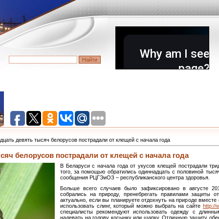
дцать девять тысяч белорусов пострадали от клещей с начала года
сяч белорусов пострадали от клещей с начала года
В Беларуси с начала года от укусов клещей пострадали три
того, за помощью обратились одиннадцать с половиной тысяч
сообщения РЦГЭиОЗ – республиканского центра здоровья.
Больше всего случаев было зафиксировано в августе 20
собрались на природу, пренебрегать правилами защиты о
актуально, если вы планируете отдохнуть на природе вместе
использовать слинг, который можно выбрать на сайте
http://
специалисты рекомендуют использовать одежду с длинны
надевать на голову косынку или шапку. Отличную защиту обе