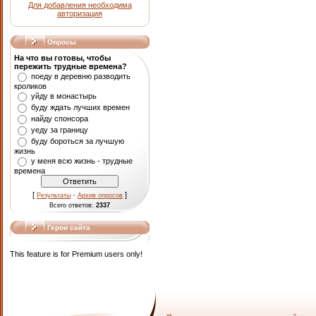
Для добавления необходима
авторизация
Опросы
На что вы готовы, чтобы
пережить трудные времена?
поеду в деревню разводить
кроликов
уйду в монастырь
буду ждать лучших времен
найду спонсора
уеду за границу
буду бороться за лучшую
жизнь
у меня всю жизнь - трудные
времена
[
·
]
Результаты
Архив опросов
Всего ответов:
2337
Герои сайта
This feature is for Premium users only!