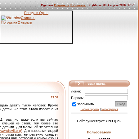
:: Сделать
Стартовой
Избранной
:: Суббота, 08 Августа 2026, 17:51
Погода в Орше
Gismeteo
Погода на 2 недели
Форма входа
Логин:
13:58
Пароль:
запомнить
дцать девять тысяч человек. Кроме
 детей. Об этом стало известно из
Забыл пароль
|
Регистрация
11 года, но даже если вы сейчас
Сайт существует
7293
дней
т клещей не стоит. Тем более это
 с детьми. Для малышей желательно
www.ellevill.org/
. Для взрослых людей
Пользователи
ми рукавами, непременно следует
спечат вам ветровки и комбинезоны