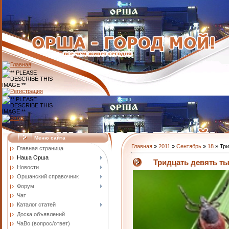
Меню сайта
Главная
»
2011
»
Сентябрь
»
18
» Три
Главная страница
Наша Орша
Тридцать девять ты
Новости
Оршанский справочник
Форум
Чат
Каталог статей
Доска объявлений
ЧаВо (вопрос/ответ)