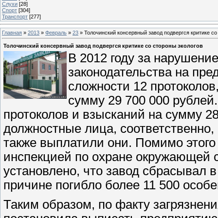
Слухи
[28]
Спорт
[304]
Транспорт
[277]
Главная
»
2013
»
Февраль
»
23
» Толочинский консервный завод подвергся критике со
Толочинский консервный завод подвергся критике со стороны экологов
В 2012 году за нарушени
законодательства на пре
сложности 12 протоколов
сумму 29 700 000 рублей
протоколов и взысканий на сумму 28
должностные лица, соответственно,
также выплатили они. Помимо этого
инспекцией по охране окружающей 
установлено, что завод сбрасывал в
причине погибло более 11 500 особ
Таким образом, по факту загрязнен