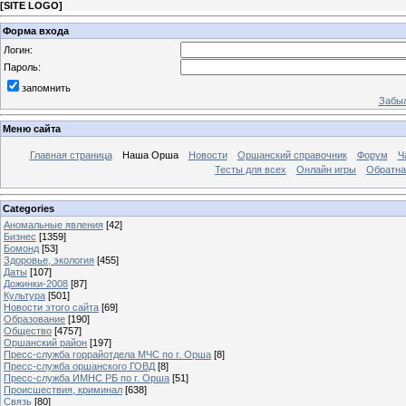
[
SITE LOGO
]
Форма входа
Логин:
Пароль:
запомнить
Забыл
Меню сайта
Главная страница
Наша Орша
Новости
Оршанский справочник
Форум
Ч
Тесты для всех
Онлайн игры
Обратна
Categories
Аномальные явления
[42]
Бизнес
[1359]
Бомонд
[53]
Здоровье, экология
[455]
Даты
[107]
Дожинки-2008
[87]
Культура
[501]
Новости этого сайта
[69]
Образование
[190]
Общество
[4757]
Оршанский район
[197]
Пресс-служба горрайотдела МЧС по г. Орша
[8]
Пресс-служба оршанского ГОВД
[8]
Пресс-служба ИМНС РБ по г. Орша
[51]
Проиcшествия, криминал
[638]
Связь
[80]