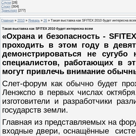
Слухи
[28]
Спорт
[304]
Транспорт
[277]
Главная
»
2010
»
Январь
»
26
» Такая выставка как SFITEX 2010 будет интересна все
Такая выставка как SFITEX 2010 будет интересна всем
«Охрана и безопасность - SFITEX
проходить в этом году в девят
демонстрироваться не сугубо 
специалистов, работающих в эт
могут привлечь внимание обычны
Слет-форум как обычно будет про
Ленэкспо в первых числах октября
изготовители и разработчики раз
государств земли.
Главная из представляемых на фор
входные двери, оснащённые систе