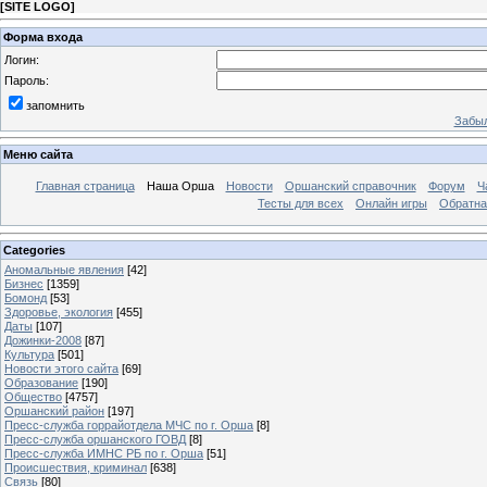
[
SITE LOGO
]
Форма входа
Логин:
Пароль:
запомнить
Забыл
Меню сайта
Главная страница
Наша Орша
Новости
Оршанский справочник
Форум
Ч
Тесты для всех
Онлайн игры
Обратна
Categories
Аномальные явления
[42]
Бизнес
[1359]
Бомонд
[53]
Здоровье, экология
[455]
Даты
[107]
Дожинки-2008
[87]
Культура
[501]
Новости этого сайта
[69]
Образование
[190]
Общество
[4757]
Оршанский район
[197]
Пресс-служба горрайотдела МЧС по г. Орша
[8]
Пресс-служба оршанского ГОВД
[8]
Пресс-служба ИМНС РБ по г. Орша
[51]
Проиcшествия, криминал
[638]
Связь
[80]