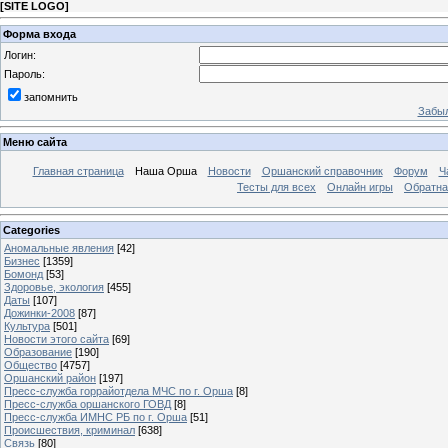
[
SITE LOGO
]
Форма входа
Логин:
Пароль:
запомнить
Забыл
Меню сайта
Главная страница
Наша Орша
Новости
Оршанский справочник
Форум
Ч
Тесты для всех
Онлайн игры
Обратна
Categories
Аномальные явления
[42]
Бизнес
[1359]
Бомонд
[53]
Здоровье, экология
[455]
Даты
[107]
Дожинки-2008
[87]
Культура
[501]
Новости этого сайта
[69]
Образование
[190]
Общество
[4757]
Оршанский район
[197]
Пресс-служба горрайотдела МЧС по г. Орша
[8]
Пресс-служба оршанского ГОВД
[8]
Пресс-служба ИМНС РБ по г. Орша
[51]
Проиcшествия, криминал
[638]
Связь
[80]