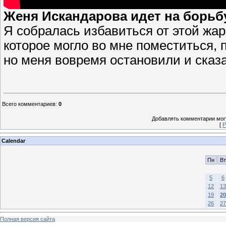
Женя Искандарова идет на борьб
Я собралась избавиться от этой жар
которое могло во мне поместиться, 
но меня вовремя остановили и сказа
Всего комментариев
:
0
Добавлять комментарии могу
[
Р
Calendar
Пн
Вт
5
6
12
13
19
20
26
27
Полная версия сайта