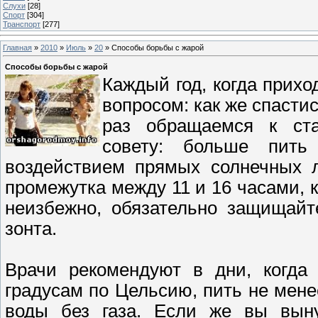
Слухи
[28]
Спорт
[304]
Транспорт
[277]
Главная
»
2010
»
Июль
»
20
» Способы борьбы с жарой
Способы борьбы с жарой
Каждый год, когда прихо
вопросом: как же спасти
раз обращаемся к ста
совету: больше пить
воздействием прямых солнечных л
промежутка между 11 и 16 часами, к
неизбежно, обязательно защищайт
зонта.
Врачи рекомендуют в дни, когда 
градусам по Цельсию, пить не мене
воды без газа. Если же вы вын