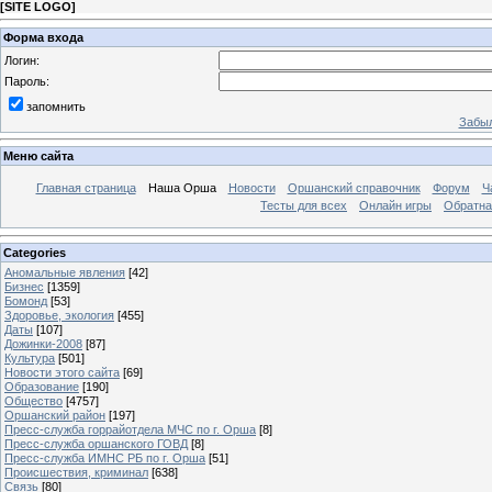
[
SITE LOGO
]
Форма входа
Логин:
Пароль:
запомнить
Забыл
Меню сайта
Главная страница
Наша Орша
Новости
Оршанский справочник
Форум
Ч
Тесты для всех
Онлайн игры
Обратна
Categories
Аномальные явления
[42]
Бизнес
[1359]
Бомонд
[53]
Здоровье, экология
[455]
Даты
[107]
Дожинки-2008
[87]
Культура
[501]
Новости этого сайта
[69]
Образование
[190]
Общество
[4757]
Оршанский район
[197]
Пресс-служба горрайотдела МЧС по г. Орша
[8]
Пресс-служба оршанского ГОВД
[8]
Пресс-служба ИМНС РБ по г. Орша
[51]
Проиcшествия, криминал
[638]
Связь
[80]