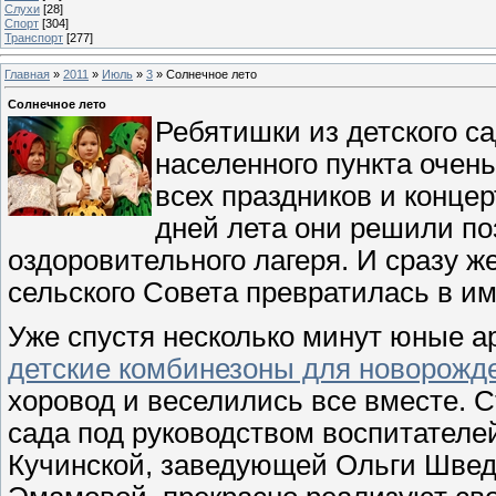
Слухи
[28]
Спорт
[304]
Транспорт
[277]
Главная
»
2011
»
Июль
»
3
» Солнечное лето
Солнечное лето
Ребятишки из детского с
населенного пункта очен
всех праздников и концерт
дней лета они решили по
оздоровительного лагеря. И сразу 
сельского Совета превратилась в 
Уже спустя несколько минут юные ар
детские комбинезоны для новорожд
хоровод и веселились все вместе. С
сада под руководством воспитател
Кучинской, заведующей Ольги Швед