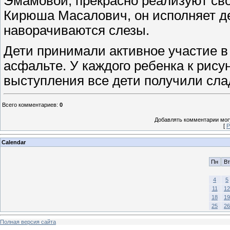
Эмамовой, прекрасно реализуют сво
Кирюша Масалович, он исполняет дет
наворачиваются слезы.
Дети принимали активное участие в
асфальте. У каждого ребенка к рису
выступления все дети получили сла
Всего комментариев
:
0
Добавлять комментарии могу
[
Р
Calendar
Пн
Вт
4
5
11
12
18
19
25
26
Полная версия сайта