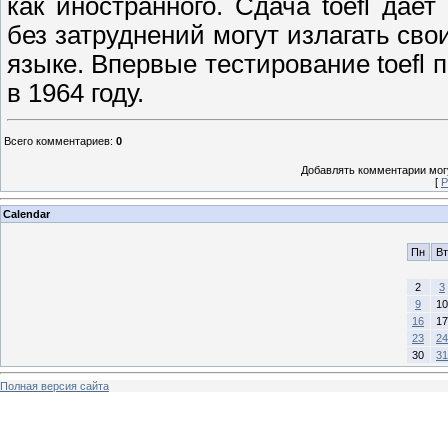
как иностранного. Cдача toefl дае
без затруднений могут излагать сво
языке. Впервые тестирование toefl
в 1964 году.
Всего комментариев
:
0
Добавлять комментарии могу
[
Р
Calendar
Пн
Вт
2
3
9
10
16
17
23
24
30
31
Полная версия сайта