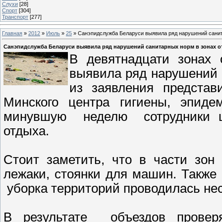
Слухи
[28]
Спорт
[304]
Транспорт
[277]
Главная
»
2012
»
Июль
»
25
» Санэпидслужба Беларуси выявила ряд нарушений санит
Санэпидслужба Беларуси выявила ряд нарушений санитарных норм в зонах о
В девятнадцати зонах 
выявила ряд нарушений 
из заявления представ
Минского центра гигиены, эпиде
минувшую неделю сотрудники ц
отдыха.
Стоит заметить, что в части зон
лежаки, стоянки для машин. Также 
уборка территорий проводилась не
В результате объездов провер