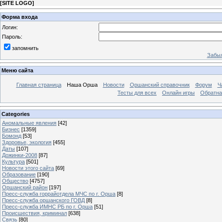
[
SITE LOGO
]
Форма входа
Логин:
Пароль:
запомнить
Забыл
Меню сайта
Главная страница
Наша Орша
Новости
Оршанский справочник
Форум
Ч
Тесты для всех
Онлайн игры
Обратна
Categories
Аномальные явления
[42]
Бизнес
[1359]
Бомонд
[53]
Здоровье, экология
[455]
Даты
[107]
Дожинки-2008
[87]
Культура
[501]
Новости этого сайта
[69]
Образование
[190]
Общество
[4757]
Оршанский район
[197]
Пресс-служба горрайотдела МЧС по г. Орша
[8]
Пресс-служба оршанского ГОВД
[8]
Пресс-служба ИМНС РБ по г. Орша
[51]
Проиcшествия, криминал
[638]
Связь
[80]