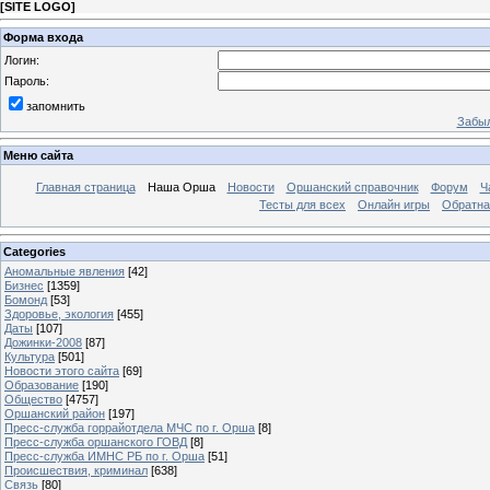
[
SITE LOGO
]
Форма входа
Логин:
Пароль:
запомнить
Забыл
Меню сайта
Главная страница
Наша Орша
Новости
Оршанский справочник
Форум
Ч
Тесты для всех
Онлайн игры
Обратна
Categories
Аномальные явления
[42]
Бизнес
[1359]
Бомонд
[53]
Здоровье, экология
[455]
Даты
[107]
Дожинки-2008
[87]
Культура
[501]
Новости этого сайта
[69]
Образование
[190]
Общество
[4757]
Оршанский район
[197]
Пресс-служба горрайотдела МЧС по г. Орша
[8]
Пресс-служба оршанского ГОВД
[8]
Пресс-служба ИМНС РБ по г. Орша
[51]
Проиcшествия, криминал
[638]
Связь
[80]