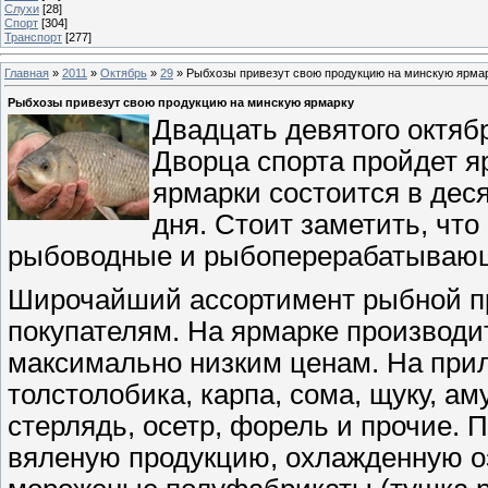
Слухи
[28]
Спорт
[304]
Транспорт
[277]
Главная
»
2011
»
Октябрь
»
29
» Рыбхозы привезут свою продукцию на минскую ярма
Рыбхозы привезут свою продукцию на минскую ярмарку
Двадцать девятого октяб
Дворца спорта пройдет я
ярмарки состоится в деся
дня. Стоит заметить, чт
рыбоводные и рыбоперерабатывающи
Широчайший ассортимент рыбной пр
покупателям. На ярмарке производи
максимально низким ценам. На при
толстолобика, карпа, сома, щуку, ам
стерлядь, осетр, форель и прочие. 
вяленую продукцию, охлажденную о