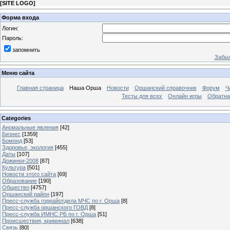
[
SITE LOGO
]
Форма входа
Логин:
Пароль:
запомнить
Забыл
Меню сайта
Главная страница
Наша Орша
Новости
Оршанский справочник
Форум
Ч
Тесты для всех
Онлайн игры
Обратна
Categories
Аномальные явления
[42]
Бизнес
[1359]
Бомонд
[53]
Здоровье, экология
[455]
Даты
[107]
Дожинки-2008
[87]
Культура
[501]
Новости этого сайта
[69]
Образование
[190]
Общество
[4757]
Оршанский район
[197]
Пресс-служба горрайотдела МЧС по г. Орша
[8]
Пресс-служба оршанского ГОВД
[8]
Пресс-служба ИМНС РБ по г. Орша
[51]
Проиcшествия, криминал
[638]
Связь
[80]