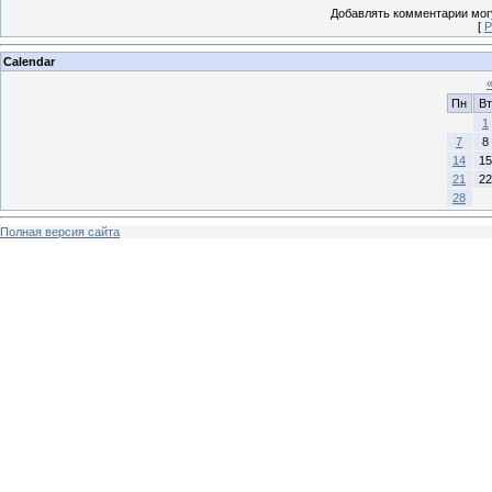
Добавлять комментарии могу
[
Р
Calendar
Пн
Вт
1
7
8
14
15
21
22
28
Полная версия сайта