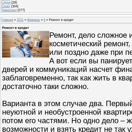
Слухи
[28]
Спорт
[304]
Транспорт
[277]
Главная
»
2011
»
Февраль
»
6
» Ремонт в кредит
Ремонт в кредит
Ремонт, дело сложное 
косметический ремонт, 
или поздно даже при п
А вот если вы панируе
дверей и коммуникаций насчет фин
заблаговременно, так как жить в ква
достаточно таки сложно.
Варианта в этом случае два. Первый
неуютной и необустроенной квартире
потом его частями. Но одно дело – 
возможности и взять кредит не так у