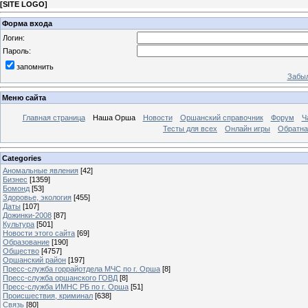
[
SITE LOGO
]
Форма входа
Логин:
Пароль:
запомнить
Забыл
Меню сайта
Главная страница
Наша Орша
Новости
Оршанский справочник
Форум
Ч
Тесты для всех
Онлайн игры
Обратна
Categories
Аномальные явления
[42]
Бизнес
[1359]
Бомонд
[53]
Здоровье, экология
[455]
Даты
[107]
Дожинки-2008
[87]
Культура
[501]
Новости этого сайта
[69]
Образование
[190]
Общество
[4757]
Оршанский район
[197]
Пресс-служба горрайотдела МЧС по г. Орша
[8]
Пресс-служба оршанского ГОВД
[8]
Пресс-служба ИМНС РБ по г. Орша
[51]
Проиcшествия, криминал
[638]
Связь
[80]