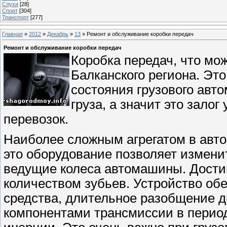
Слухи
[28]
Спорт
[304]
Транспорт
[277]
Главная
»
2012
»
Декабрь
»
13
» Ремонт и обслуживание коробки передач
Ремонт и обслуживание коробки передач
Коробка передач, что мож
Балканского региона. Это
состояния грузового авто
груза, а значит это зал
перевозок.
Наиболее сложным агрегатом в авто
это оборудование позволяет изменит
ведущие колеса автомашины. Дости
количеством зубьев. Устройство обе
средства, длительное разобщение дв
компонентами трансмиссии в период